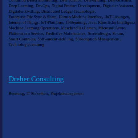
Condition Based Monitoring
Data Science
Data-Mining
Data-Scientist
,
,
,
,
Deep Learning
DevOps
Digital Product Development
Digitaler Assistent
,
,
Digitaler Zwilling
Distributed Ledger Technologie
,
,
,
Enterprise File Sync & Share
Human Machine Interface
IIoT-Lösungen
,
,
,
,
,
Internet of Things
IoT-Plattform
IT-Beratung
Java
Künstliche Intelligenz
,
,
,
Machine Learning Operations
Maschinelles Lernen
Microsoft Azure
,
,
,
,
Platform as a Service
Predictive Maintenance
Screendesign
Scrum
,
,
,
Smart Contracts
Softwareentwicklung
Subscription Management
Technologieberatung
Dreher Consulting
,
,
Beratung
IT-Sicherheit
Projektmanagement