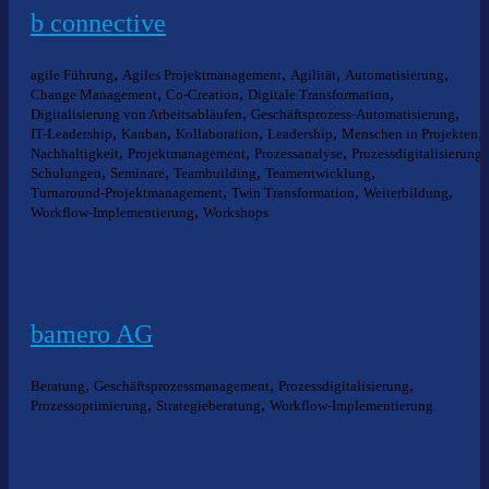
b connective
,
,
,
,
agile Führung
Agiles Projektmanagement
Agilität
Automatisierung
,
,
,
Change Management
Co-Creation
Digitale Transformation
,
,
Digitalisierung von Arbeitsabläufen
Geschäftsprozess-Automatisierung
,
,
,
,
,
IT-Leadership
Kanban
Kollaboration
Leadership
Menschen in Projekten
,
,
,
,
Nachhaltigkeit
Projektmanagement
Prozessanalyse
Prozessdigitalisierung
,
,
,
,
Schulungen
Seminare
Teambuilding
Teamentwicklung
,
,
,
Turnaround-Projektmanagement
Twin Transformation
Weiterbildung
,
Workflow-Implementierung
Workshops
bamero AG
,
,
,
Beratung
Geschäftsprozessmanagement
Prozessdigitalisierung
,
,
Prozessoptimierung
Strategieberatung
Workflow-Implementierung