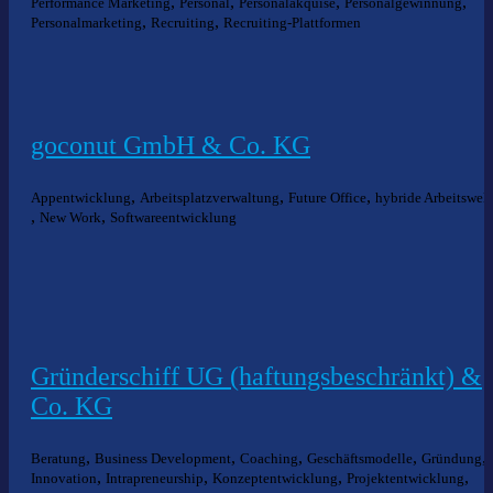
,
,
,
,
Performance Marketing
Personal
Personalakquise
Personalgewinnung
,
,
Personalmarketing
Recruiting
Recruiting-Plattformen
goconut GmbH & Co. KG
,
,
,
Appentwicklung
Arbeitsplatzverwaltung
Future Office
hybride Arbeitswel
,
,
New Work
Softwareentwicklung
Gründerschiff UG (haftungsbeschränkt) &
Co. KG
,
,
,
,
,
Beratung
Business Development
Coaching
Geschäftsmodelle
Gründung
,
,
,
,
Innovation
Intrapreneurship
Konzeptentwicklung
Projektentwicklung