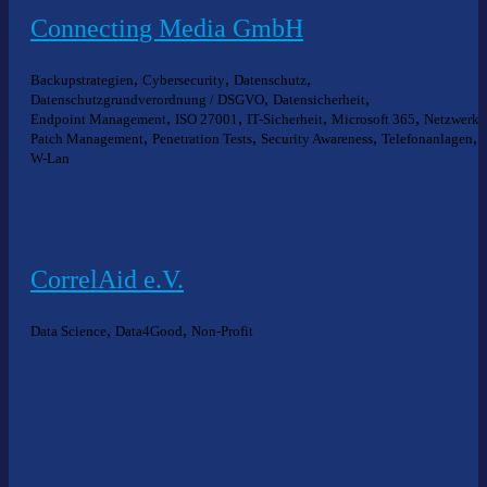
Connecting Media GmbH
,
,
,
Backupstrategien
Cybersecurity
Datenschutz
,
,
Datenschutzgrundverordnung / DSGVO
Datensicherheit
,
,
,
,
Endpoint Management
ISO 27001
IT-Sicherheit
Microsoft 365
Netzwerke
,
,
,
,
Patch Management
Penetration Tests
Security Awareness
Telefonanlagen
W-Lan
CorrelAid e.V.
,
,
Data Science
Data4Good
Non-Profit