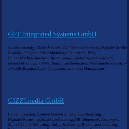
GFT Integrated Systems GmbH
,
,
,
Automatisierung
Cloud-Services
Collaborative Intranets
Digitaler Zwillin
,
,
,
Digitalisierung von Arbeitsabläufen
Engineering
ERP
,
,
,
,
Human Machine Interface
IIoT-Lösungen
Industrie
Industrie 4.0
,
,
,
,
Internet of Things
IoT-Plattform
Lean Production
Maschinelles Lernen
M
,
,
,
Mobile Business Apps
Produktion
Shopfloor Management
GIZZImedia GmbH
,
,
,
Content Creation
Content Marketing
Digitales Marketing
,
,
,
,
,
Digitales Recruiting
Employer Branding
HR
Jobportale
Kampagne
,
,
,
Multi-Channel-Recruiting
Online Marketing
Percormancerecruiting