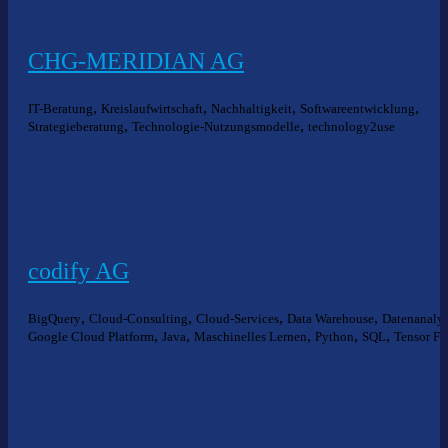
CHG-MERIDIAN AG
,
,
,
,
IT-Beratung
Kreislaufwirtschaft
Nachhaltigkeit
Softwareentwicklung
,
,
Strategieberatung
Technologie-Nutzungsmodelle
technology2use
codify AG
,
,
,
,
BigQuery
Cloud-Consulting
Cloud-Services
Data Warehouse
Datenanaly
,
,
,
,
,
Google Cloud Platform
Java
Maschinelles Lernen
Python
SQL
Tensor Fl