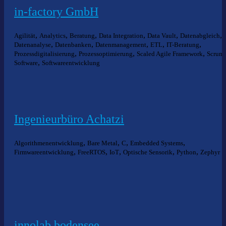
in-factory GmbH
,
,
,
,
,
,
Agilität
Analytics
Beratung
Data Integration
Data Vault
Datenabgleich
,
,
,
,
,
Datenanalyse
Datenbanken
Datenmanagement
ETL
IT-Beratung
,
,
,
,
Prozessdigitalisierung
Prozessoptimierung
Scaled Agile Framework
Scrum
,
Software
Softwareentwicklung
Ingenieurbüro Achatzi
,
,
,
,
Algorithmenentwicklung
Bare Metal
C
Embedded Systems
,
,
,
,
,
Firmwareentwicklung
FreeRTOS
IoT
Optische Sensorik
Python
Zephyr
innolab bodensee