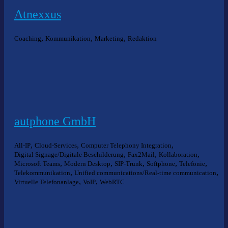
Atnexxus
,
,
,
Coaching
Kommunikation
Marketing
Redaktion
autphone GmbH
,
,
,
All-IP
Cloud-Services
Computer Telephony Integration
,
,
,
Digital Signage/Digitale Beschilderung
Fax2Mail
Kollaboration
,
,
,
,
,
Microsoft Teams
Modern Desktop
SIP-Trunk
Softphone
Telefonie
,
,
Telekommunikation
Unified communications/Real-time communication
,
,
Virtuelle Telefonanlage
VoIP
WebRTC