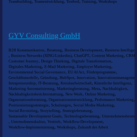
,
,
,
,
Teambuilding
Teamentwicklung
Testbed
Training
Workshops
GYV Consulting GmbH
,
,
,
B2B Kommunikation
Beratung
Business Development
Business Intelligen
,
,
,
,
,
Business Networks (XING/Linkedin)
ChatGPT
Content Marketing
CRM
,
,
,
Customer Journey
Design Thinking
Digitale Transformation
,
,
,
Digitales Marketing
E-Mail Marketing
Employer Marketing
,
,
,
Environmental Social Governance
EU AI Act
Förderprogramme
,
,
,
,
Geschäftsmodelle
Gründung
HubSpot
Innovation
Innovationsmanagemen
,
,
,
,
Intrapreneurship
IT-Beratung
Kreislaufwirtschaft
Künstliche Intelligenz
,
,
,
,
Marketing Automatisierung
Marketingberatung
Meta
Nachhaltigkeit
,
,
,
Nachhaltigkeitsberichterstattung
New Work
Online Marketing
,
,
,
Organisationsberatung
Organisationsentwicklung
Performance Marketing
,
,
,
Positionierungsstrategie
Schulungen
Social Media Marketing
,
,
,
Social Recruiting
Storytelling
Strategieberatung
,
,
Sustainable Development Goals
Technologieberatung
Unternehmensberatu
,
,
,
,
Unternehmenskultur
Vertrieb
Workflow-Development
,
,
Workflow-Implementierung
Workshops
Zukunft der Arbeit