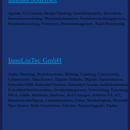
,
,
,
,
,
Agilität
Co-Creation
Design Thinking
Geschäftsmodelle
Innovation
,
,
,
Innovationsworkshop
Machbarkeitsanalyse
Produktentwicklungsprozess
,
,
,
Projektentwicklung
Prototypen
Prozessmanagement
Rapid Prototyping
InnoLinTec GmbH
,
,
,
,
,
,
Audio
Beratung
Betriebssysteme
Bildung
Coaching
Connectivity
,
,
,
,
Cybersecurity
Data Science
Digitale Teilhabe
Digitale Transformation
,
,
Embedded HMI
Embedded Systems
Embedded Systems Architekturberatun
,
,
,
,
Embedded-Betriebssysteme
Energiemanagement
Entwicklung
Forschung
,
,
,
,
,
,
,
FPGA
Grafik
Halbleiter
Hardware
IIoT-Lösungen
Industrie 4.0
IoT
,
,
,
,
Künstliche Intelligenz
Ladeinfrastruktur
Linux
Nachhaltigkeit
Netzwerke
,
,
,
,
Open Source
Smart Government
Software
System-Upgrade
Zephyr