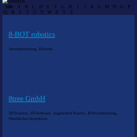
Alle
A
B
C
D
E
F
G
H
I
J
K
L
M
N
O
P
Q
R
S
T
U
V
W
X
Y
Z
8-BOT robotics
,
Automatisierung
Robotik
8tree GmbH
,
,
,
,
3D Scanner
3D-Software
Augmented Reality
Bildverarbeitung
Oberflächen Inspektion