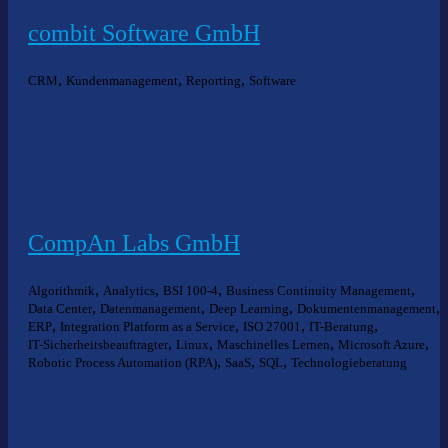
combit Software GmbH
,
,
,
CRM
Kundenmanagement
Reporting
Software
CompAn Labs GmbH
,
,
,
,
Algorithmik
Analytics
BSI 100-4
Business Continuity Management
,
,
,
,
Data Center
Datenmanagement
Deep Learning
Dokumentenmanagement
,
,
,
,
ERP
Integration Platform as a Service
ISO 27001
IT-Beratung
,
,
,
,
IT-Sicherheitsbeauftragter
Linux
Maschinelles Lernen
Microsoft Azure
,
,
,
Robotic Process Automation (RPA)
SaaS
SQL
Technologieberatung