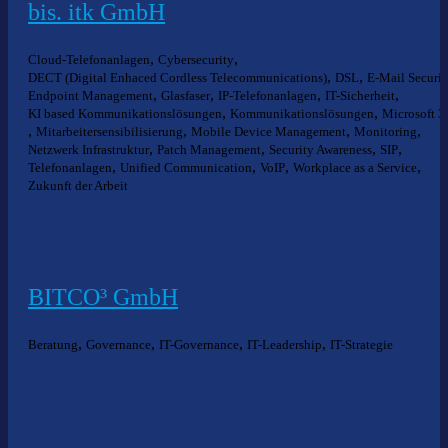
bis. itk GmbH
,
,
Cloud-Telefonanlagen
Cybersecurity
,
,
DECT (Digital Enhaced Cordless Telecommunications)
DSL
E-Mail Securit
,
,
,
,
Endpoint Management
Glasfaser
IP-Telefonanlagen
IT-Sicherheit
,
,
KI based Kommunikationslösungen
Kommunikationslösungen
Microsoft 3
,
,
,
,
Mitarbeitersensibilisierung
Mobile Device Management
Monitoring
,
,
,
,
Netzwerk Infrastruktur
Patch Management
Security Awareness
SIP
,
,
,
,
Telefonanlagen
Unified Communication
VoIP
Workplace as a Service
Zukunft der Arbeit
BITCO³ GmbH
,
,
,
,
Beratung
Governance
IT-Governance
IT-Leadership
IT-Strategie