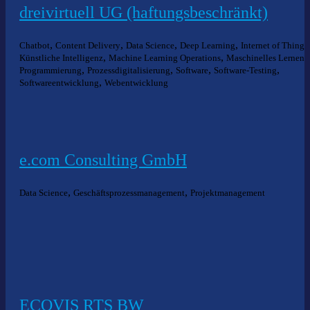
dreivirtuell UG (haftungsbeschränkt)
,
,
,
,
Chatbot
Content Delivery
Data Science
Deep Learning
Internet of Things
,
,
,
Künstliche Intelligenz
Machine Learning Operations
Maschinelles Lernen
,
,
,
,
Programmierung
Prozessdigitalisierung
Software
Software-Testing
,
Softwareentwicklung
Webentwicklung
e.com Consulting GmbH
,
,
Data Science
Geschäftsprozessmanagement
Projektmanagement
ECOVIS RTS BW