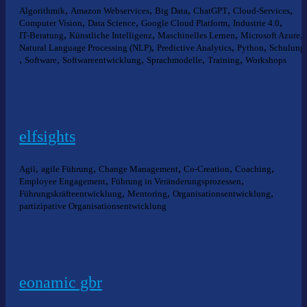
,
,
,
,
,
Algorithmik
Amazon Webservices
Big Data
ChatGPT
Cloud-Services
,
,
,
,
Computer Vision
Data Science
Google Cloud Platform
Industrie 4.0
,
,
,
,
IT-Beratung
Künstliche Intelligenz
Maschinelles Lernen
Microsoft Azure
,
,
,
Natural Language Processing (NLP)
Predictive Analytics
Python
Schulung
,
,
,
,
,
Software
Softwareentwicklung
Sprachmodelle
Training
Workshops
elfsights
,
,
,
,
,
Agil
agile Führung
Change Management
Co-Creation
Coaching
,
,
Employee Engagement
Führung in Veränderungsprozessen
,
,
,
Führungskräfteentwicklung
Mentoring
Organisationsentwicklung
partizipative Organisationsentwicklung
eonamic gbr