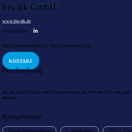
bis. itk GmbH
www.bis-itk.de
Achim Speck
Karl-Bücheler-Straße 6 | 78315 Radolfzell | DE
KONTAKT
Beschreibung
bis. itk GmbH ist für seine Kunden immer am Puls der Zeit und zeigt
morgen.
Kompetenzen
Cloud-Telefonanlagen
Cybersecurity
DECT (Digit