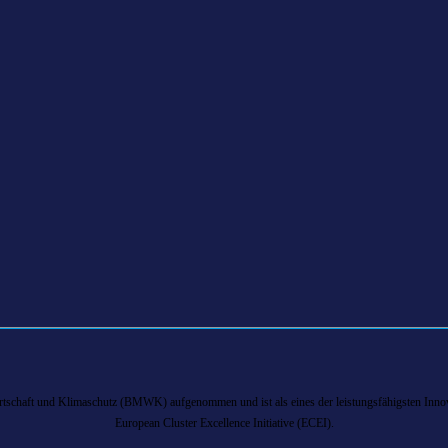
chaft und Klimaschutz (BMWK) aufgenommen und ist als eines der leistungsfähigsten Innova
European Cluster Excellence Initiative (ECEI).