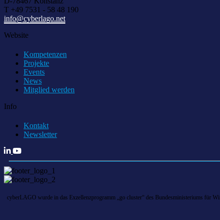
D-78467 Konstanz
T +49 7531 - 58 48 190
info@cyberlago.net
Website
Kompetenzen
Projekte
Events
News
Mitglied werden
Info
Kontakt
Newsletter
cyberLAGO wurde in das Exzellenzprogramm „go cluster“ des Bundesministeriums für Wirts