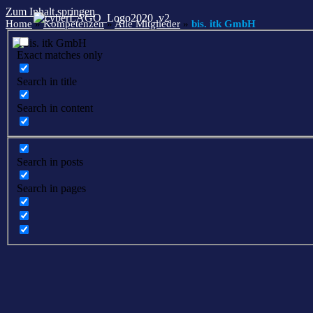
Zum Inhalt springen
Home
»
Kompetenzen
»
Alle Mitglieder
»
bis. itk GmbH
Exact matches only
Search in title
Search in content
Search in posts
Search in pages