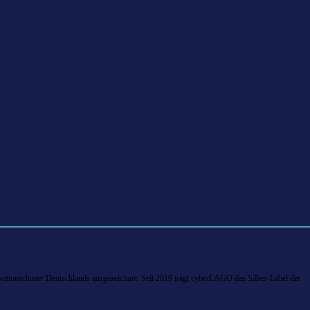
tionscluster Deutschlands ausgezeichnet. Seit 2019 trägt cyberLAGO das Silber-Label der