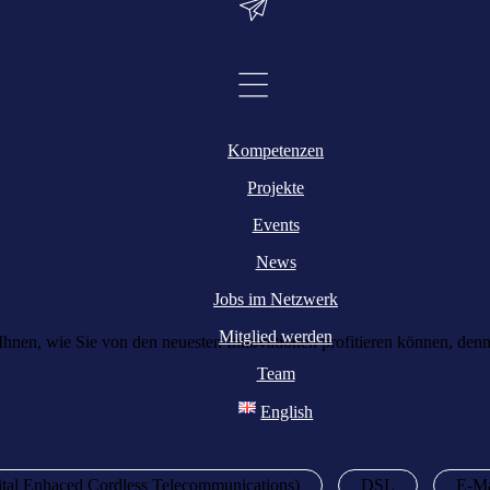
Kompetenzen
Projekte
Events
News
Jobs im Netzwerk
Mitglied werden
 Ihnen, wie Sie von den neuesten Innovationen profitieren können, de
Team
English
al Enhaced Cordless Telecommunications)
DSL
E-Ma