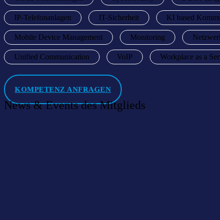
IP-Telefonanlagen
IT-Sicherheit
KI based Kommu
Mobile Device Management
Monitoring
Netzwerk
Unified Communication
VoIP
Workplace as a Ser
KOMPETENZ ANFRAGEN
News & Events des Mitglieds
Herzlich willkommen im Netzwerk: bis. itk GmbH
10 Dezember 2021
|
News