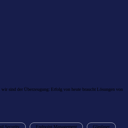
nn wir sind der Überzeugung: Erfolg von heute braucht Lösungen von
il Security
Endpoint Management
Glasfaser