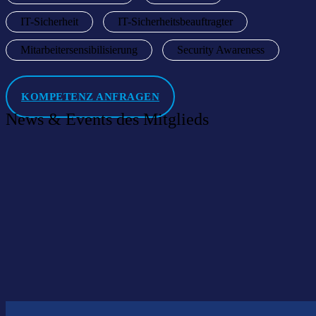
IT-Sicherheit
IT-Sicherheitsbeauftragter
Mitarbeitersensibilisierung
Security Awareness
KOMPETENZ ANFRAGEN
News & Events des Mitglieds
Willkommen im Netzwerk: SECURITYSQUAD
GmbH
01 Februar 2024
|
News