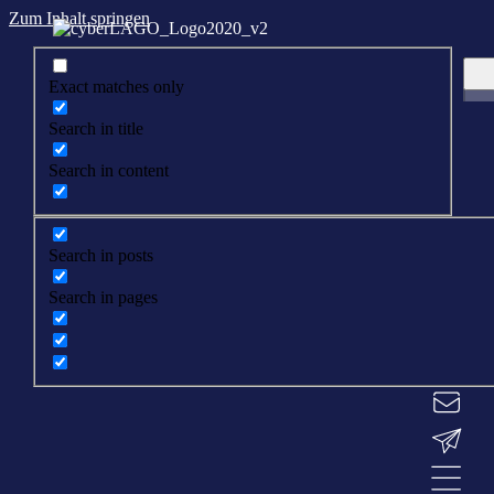
Zum Inhalt springen
Exact matches only
Search in title
Search in content
Search in posts
Search in pages