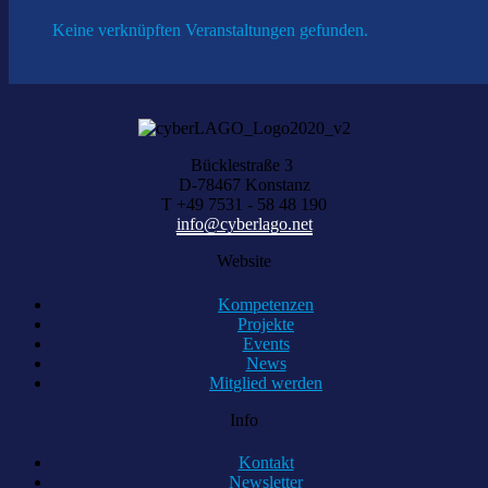
Keine verknüpften Veranstaltungen gefunden.
Bücklestraße 3
D-78467 Konstanz
T +49 7531 - 58 48 190
info@cyberlago.net
Website
Kompetenzen
Projekte
Events
News
Mitglied werden
Info
Kontakt
Newsletter