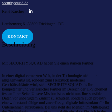
securitysquad.de
René Karcher
Lerchenweg 6 | 88699 Frickingen | DE
KONTAKT
Beschreibung
Mit SECURITYSQUAD haben Sie einen starken Partner!
In einer digital vernetzten Welt, in der Technologie nicht nur
allgegenwärtig ist, sondern zum Herzstück moderner
Geschäftsabläufe wird, steht SECURITYSQUAD als Ihr
kompetenter und verlässlicher Partner im Bereich der IT-Sicherheit
fest an Ihrer Seite. Unsere Mission ist es nicht nur, Ihre sensiblen
Daten vor unbefugtem Zugriff zu schützen, sondern auch proaktiv
eine widerstandsfähige und zuverlässige digitale Infrastruktur für Ihr
Unternehmen aufzubauen. Bei uns steht der Mensch im Mittelpunkt
der Technologie, und wir setzen uns dafür ein, dass Sie sich in der