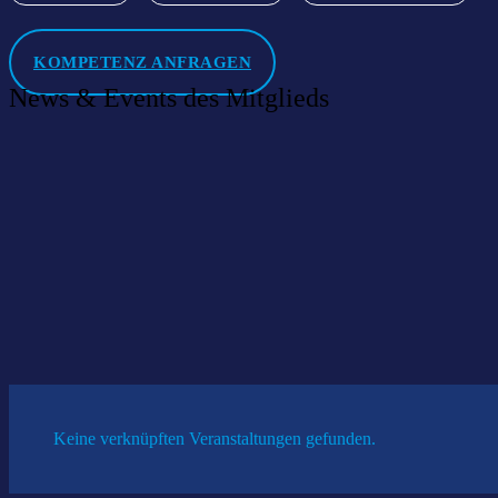
KOMPETENZ ANFRAGEN
News & Events des Mitglieds
Willkommen im Netzwerk: Tolksdorf.digital GmbH
12 März 2020
|
News
Keine verknüpften Veranstaltungen gefunden.