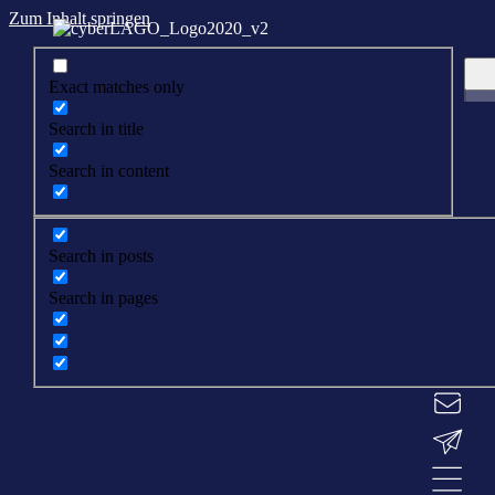
Zum Inhalt springen
Exact matches only
Search in title
Search in content
Search in posts
Search in pages