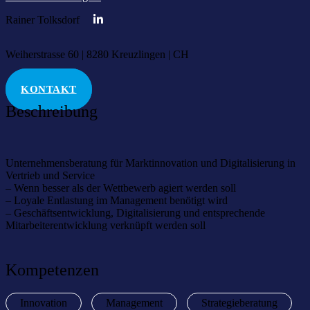
Rainer Tolksdorf
Weiherstrasse 60 | 8280 Kreuzlingen | CH
KONTAKT
Beschreibung
Unternehmensberatung für Marktinnovation und Digitalisierung in
Vertrieb und Service
– Wenn besser als der Wettbewerb agiert werden soll
– Loyale Entlastung im Management benötigt wird
– Geschäftsentwicklung, Digitalisierung und entsprechende
Mitarbeiterentwicklung verknüpft werden soll
Kompetenzen
Innovation
Management
Strategieberatung