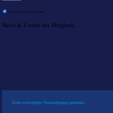
YouTube immer entsperren
News & Events des Mitglieds
Willkommen im Netzwerk: MID Technologien GmbH
07 November 2022
|
News
Keine verknüpften Veranstaltungen gefunden.