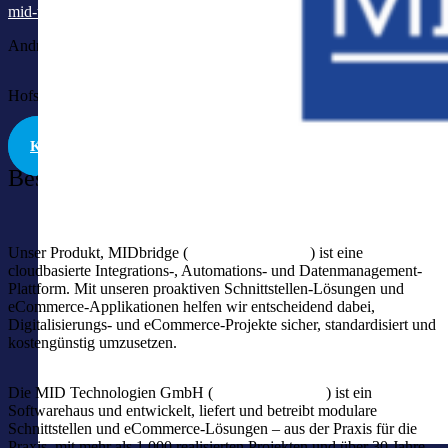
mid-tech.de
Andreas Stoll
Hofstatt 7 | 88662 Überlingen | DE
KONTAKT
Beschreibung
Unser Produkt, MIDbridge (
www.midbridge.de
) ist eine
cloudbasierte Integrations-, Automations- und Datenmanagement-
Plattform. Mit unseren proaktiven Schnittstellen-Lösungen und
eCommerce-Applikationen helfen wir entscheidend dabei,
Digitalisierungs- und eCommerce-Projekte sicher, standardisiert und
kostengünstig umzusetzen.
Die MID Technologien GmbH (
www.mid-tech.de
) ist ein
Softwarehaus und entwickelt, liefert und betreibt modulare
Schnittstellen und eCommerce-Lösungen – aus der Praxis für die
Praxis, mit mehr als 1.000 realisierten Projekten und über 30 Jahre