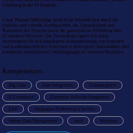
Erfahrung in der IT-Branche.
Unser Produkt MIDbridge besticht im Wesentlichen durch die
einfache und schnelle Konfiguration, die Anpassbarkeit und
Robustheit des Systems sowie die ganzheitliche Abbildung aller
eCommerce-Prozesse. Die Technologie eignet sich daher
hervorragend für individualisierte Automatisierung von branchen-
und kundenspezifischen Prozessen in heterogener Infrastruktur oder
komplexen (omnichannel, multilanguage) eCommerce-Projekten.
Kompetenzen
Big Data
Data Integration
Datenabgleich
E-Commerce
Enterprise Software Integration
ERP
Integration Platform as a Service
Master Data Management
SaaS
Webshop