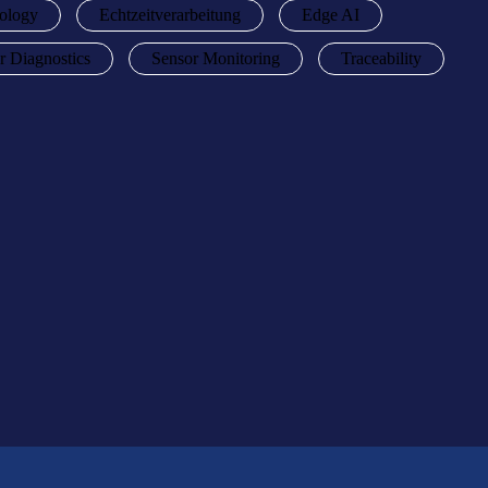
ology
Echtzeitverarbeitung
Edge AI
r Diagnostics
Sensor Monitoring
Traceability