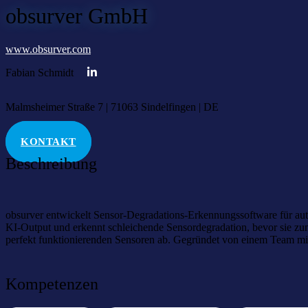
obsurver GmbH
www.obsurver.com
Fabian Schmidt
Malmsheimer Straße 7 | 71063 Sindelfingen | DE
KONTAKT
Beschreibung
obsurver entwickelt Sensor-Degradations-Erkennungssoftware für au
KI-Output und erkennt schleichende Sensordegradation, bevor sie zum
perfekt funktionierenden Sensoren ab. Gegründet von einem Team mi
Kompetenzen