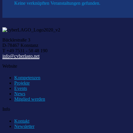
Keine verknüpften Veranstaltungen gefunden.
Bücklestraße 3
D-78467 Konstanz
T +49 7531 - 58 48 190
info@cyberlago.net
Website
Kompetenzen
Projekte
Events
News
Mitglied werden
Info
Kontakt
Newsletter