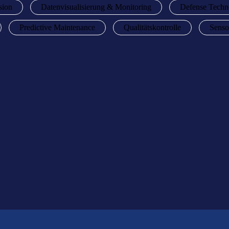
sion
Datenvisualisierung & Monitoring
Defense Techn
Predictive Maintenance
Qualitätskontrolle
Senso