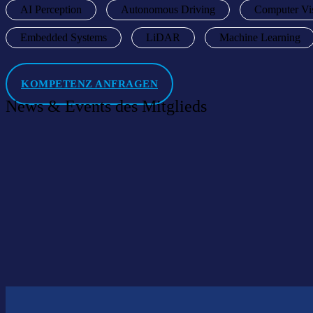
AI Perception
Autonomous Driving
Computer Vi
Embedded Systems
LiDAR
Machine Learning
KOMPETENZ ANFRAGEN
News & Events des Mitglieds
Willkommen im Netzwerk: obsurver GmbH
05 Juni 2026
|
News