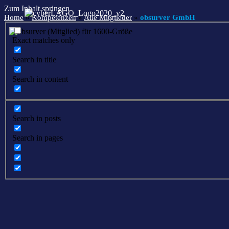
Zum Inhalt springen
Home
»
Kompetenzen
»
Alle Mitglieder
»
obsurver GmbH
Exact matches only
Search in title
Search in content
Search in posts
Search in pages