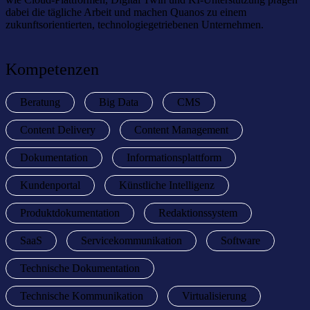
dabei die tägliche Arbeit und machen Quanos zu einem
zukunftsorientierten, technologiegetriebenen Unternehmen.
Kompetenzen
Beratung
Big Data
CMS
Content Delivery
Content Management
Dokumentation
Informationsplattform
Kundenportal
Künstliche Intelligenz
Produktdokumentation
Redaktionssystem
SaaS
Servicekommunikation
Software
Technische Dokumentation
Technische Kommunikation
Virtualisierung