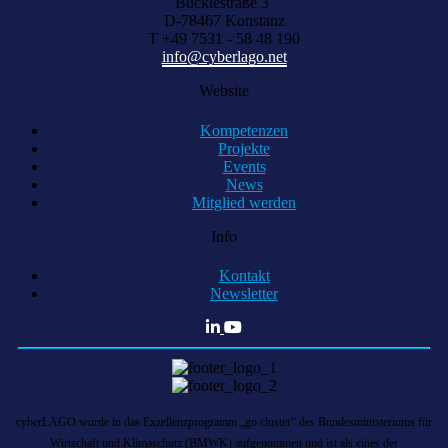
Bücklestraße 3
D-78467 Konstanz
T +49 7531 - 58 48 190
info@cyberlago.net
Website
Kompetenzen
Projekte
Events
News
Mitglied werden
Info
Kontakt
Newsletter
cyberLAGO wurde in das Exzellenzprogramm „go cluster“ des Bundesministeriums für
Wirtschaft und Klimaschutz (BMWK) aufgenommen und ist als eines der