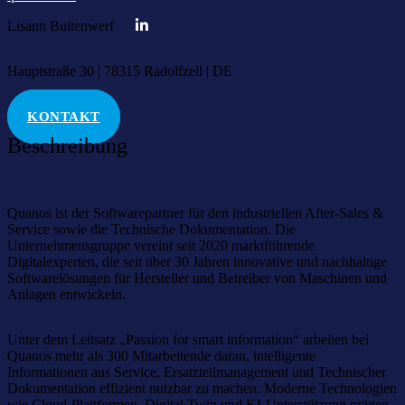
Lisann Buitenwerf
Hauptstraße 30 | 78315 Radolfzell | DE
KONTAKT
Beschreibung
Quanos ist der Softwarepartner für den industriellen After-Sales &
Service sowie die Technische Dokumentation. Die
Unternehmensgruppe vereint seit 2020 marktführende
Digitalexperten, die seit über 30 Jahren innovative und nachhaltige
Softwarelösungen für Hersteller und Betreiber von Maschinen und
Anlagen entwickeln.
Unter dem Leitsatz „Passion for smart information“ arbeiten bei
Quanos mehr als 300 Mitarbeitende daran, intelligente
Informationen aus Service, Ersatzteilmanagement und Technischer
Dokumentation effizient nutzbar zu machen. Moderne Technologien
wie Cloud-Plattformen, Digital Twin und KI-Unterstützung prägen