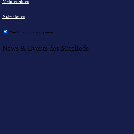
Mehr erfahren
Video laden
YouTube immer entsperren
News & Events des Mitglieds
Fischer Information Technology bietet Firmen
Datensammelstelle „Sherlock“
17 Januar 2020
|
News
Fischer Information Technology AG zählt zu den besten