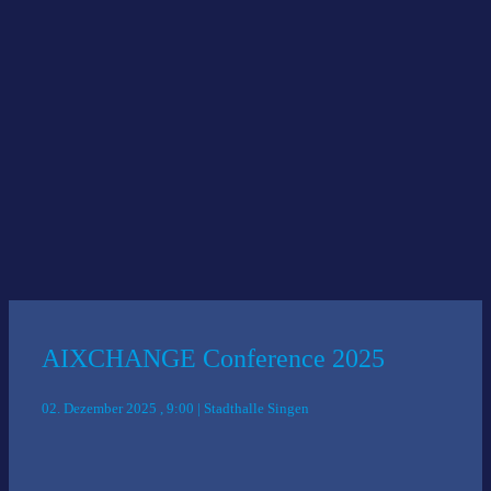
Potentiale und Zukunft von KI: Das war die
cyberLAGO Themenwoche Künstliche Intelligenz
19 Juli 2021
|
News
AIXCHANGE Conference 2025
02. Dezember 2025 , 9:00 | Stadthalle Singen