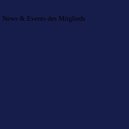
News & Events des Mitglieds
AIXCHANGE 2025: Klartext statt Hype – KI-
Kompetenz aus der Bodenseeregion im Fokus
04 Dezember 2025
|
News
Willkommen im Netzwerk: Ehrenmüller GmbH
11 Januar 2022
|
News