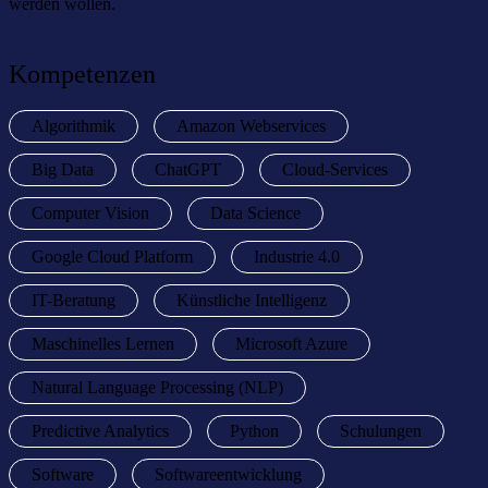
werden wollen.
Kompetenzen
Algorithmik
Amazon Webservices
Big Data
ChatGPT
Cloud-Services
Computer Vision
Data Science
Google Cloud Platform
Industrie 4.0
IT-Beratung
Künstliche Intelligenz
Maschinelles Lernen
Microsoft Azure
Natural Language Processing (NLP)
Predictive Analytics
Python
Schulungen
Software
Softwareentwicklung