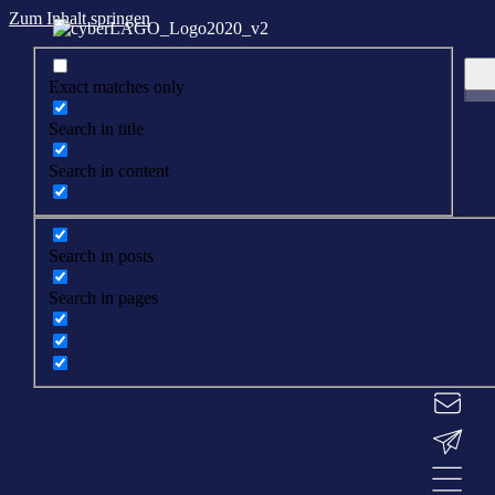
Zum Inhalt springen
Exact matches only
Search in title
Search in content
Search in posts
Search in pages