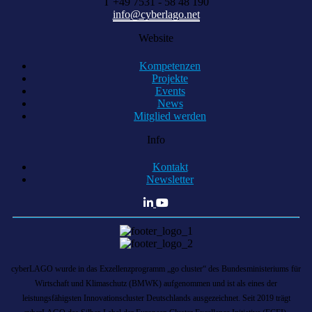
T +49 7531 - 58 48 190
info@cyberlago.net
Website
Kompetenzen
Projekte
Events
News
Mitglied werden
Info
Kontakt
Newsletter
cyberLAGO wurde in das Exzellenzprogramm „go cluster“ des Bundesministeriums für
Wirtschaft und Klimaschutz (BMWK) aufgenommen und ist als eines der
leistungsfähigsten Innovationscluster Deutschlands ausgezeichnet. Seit 2019 trägt