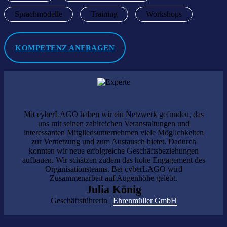
Sprachmodelle
Training
Workshops
KOMPETENZ ANFRAGEN
Mit cyberLAGO haben wir ein Netzwerk gefunden, das
uns mit seinen zahlreichen Veranstaltungen und
interessanten Mitgliedsunternehmen viele Möglichkeiten
zur Vernetzung und zum Austausch bietet. Dadurch
konnten wir neue erfolgreiche Geschäftsbeziehungen
aufbauen. Wir schätzen zudem das hohe Engagement des
Organisationsteams. Bei cyberLAGO wird
Zusammenarbeit auf Augenhöhe gelebt.
Julia König
Geschäftsführerin |
Ehrenmüller GmbH