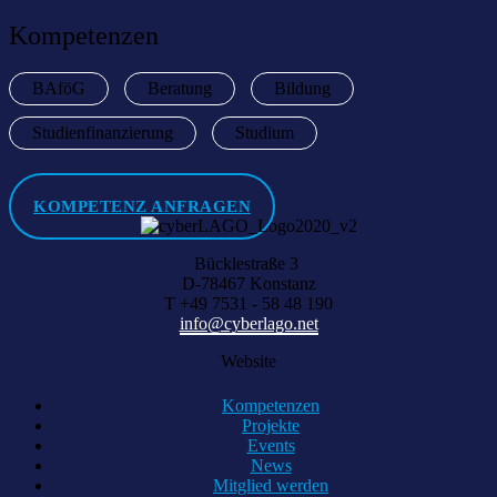
Kompetenzen
BAföG
Beratung
Bildung
Studienfinanzierung
Studium
KOMPETENZ ANFRAGEN
Bücklestraße 3
D-78467 Konstanz
T +49 7531 - 58 48 190
info@cyberlago.net
Website
Kompetenzen
Projekte
Events
News
Mitglied werden