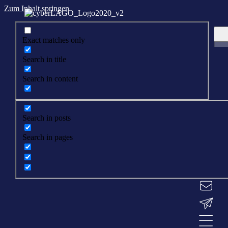
Zum Inhalt springen
Exact matches only
Search in title
Search in content
Search in posts
Search in pages