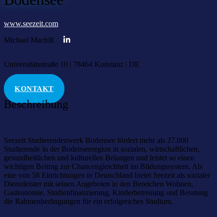
www.seezeit.com
Michael Machill
Universitätsstraße 10 | 78464 Konstanz | DE
KONTAKT
Beschreibung
Seezeit Studierendenwerk Bodensee fördert mehr als 27.000
Studierende in der Bodenseeregion in sozialen, wirtschaftlichen,
gesundheitlichen und kulturellen Belangen und leistet so einen
wichtigen Beitrag zur Chancengleichheit im Bildungssystem. Als
eine von 58 Einrichtungen in Deutschland bietet Seezeit als sozialer
Dienstleister mit seinen Angeboten in den Bereichen Wohnen,
Gastronomie, Studienfinanzierung, Kinderbetreuung und Beratung
die Rahmenbedingungen für ein erfolgreiches Studium.