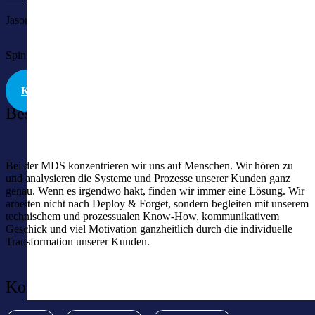
Jason Lee Manser
Spinnereistraße 2 | 8866 Ziegelbrücke | CH
KONTAKT
Beschreibung
Bei der MDS konzentrieren wir uns auf Menschen. Wir hören zu
und analysieren die Systeme und Prozesse unserer Kunden ganz
genau. Wenn es irgendwo hakt, finden wir immer eine Lösung. Wir
arbeiten nicht nach Deploy & Forget, sondern begleiten mit unserem
technischem und prozessualen Know-How, kommunikativem
Geschick und viel Motivation ganzheitlich durch die individuelle
Transformation unserer Kunden.
Kompetenzen