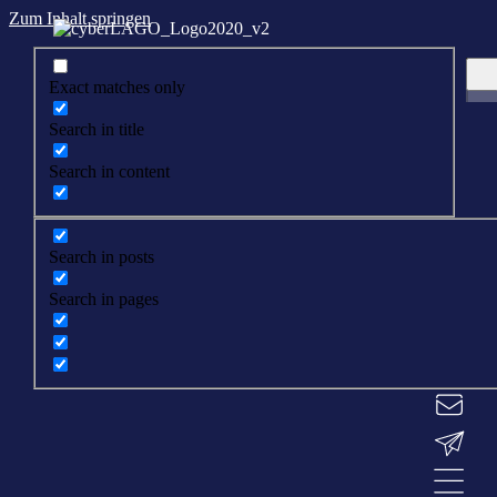
Zum Inhalt springen
Exact matches only
Search in title
Search in content
Search in posts
Search in pages