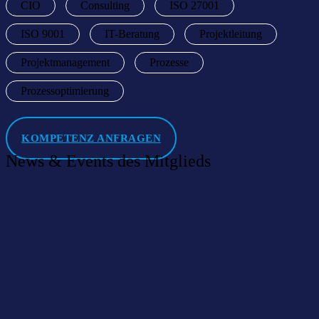
CIO
Consulting
ISO 27001
ISO 9001
IT-Beratung
Projektleitung
Projektmanagement
Prozesse
Prozessoptimierung
KOMPETENZ ANFRAGEN
News & Events des Mitglieds
Willkommen im Netzwerk: MDS Digital AG
14 Mai 2025
|
News