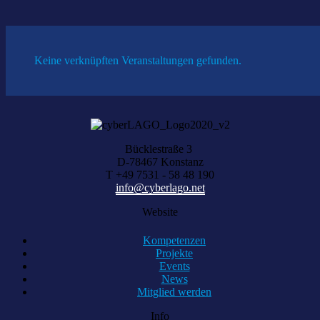
Keine verknüpften Veranstaltungen gefunden.
Bücklestraße 3
D-78467 Konstanz
T +49 7531 - 58 48 190
info@cyberlago.net
Website
Kompetenzen
Projekte
Events
News
Mitglied werden
Info