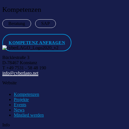
Kompetenzen
Beratung
SAP
KOMPETENZ ANFRAGEN
Bücklestraße 3
D-78467 Konstanz
T +49 7531 - 58 48 190
info@cyberlago.net
Website
Kompetenzen
Projekte
Events
News
Mitglied werden
Info