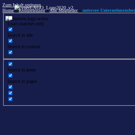
Zum Inhalt springen
Home
»
Kompetenzen
»
Alle Mitglieder
»
untersee Unternehmensb
Exact matches only
Search in title
Search in content
Search in posts
Search in pages