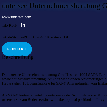
untersee Unternehmensberatung
www.untersee.com
Tilo Korb
Jakob-Stadler-Platz 3 | 78467 Konstanz | DE
KONTAKT
Beschreibung
Die untersee Unternehmensberatung GmbH ist seit 1995 SAP® Beratu
sowie der Metallverarbeitung. Aus den wachsenden Anforderungen d
Heute stehen 15 Lösungspakete für SAP® Anwendungen vom Einkauf
Als SAP® Partner arbeitet die untersee an der Schnittstelle von K
unserem Sitz am Bodensee sind wir dabei optimal positioniert für d