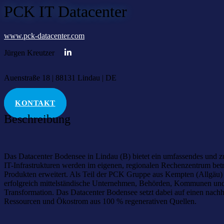
PCK IT Datacenter
www.pck-datacenter.com
Jürgen Kreutzer
Auenstraße 18 | 88131 Lindau | DE
KONTAKT
Beschreibung
Das Datacenter Bodensee in Lindau (B) bietet ein umfassendes und 
IT-Infrastrukturen werden im eigenen, regionalen Rechenzentrum bet
Produkten erweitert. Als Teil der PCK Gruppe aus Kempten (Allgäu) b
erfolgreich mittelständische Unternehmen, Behörden, Kommunen und I
Transformation. Das Datacenter Bodensee setzt dabei auf einen nachh
Ressourcen und Ökostrom aus 100 % regenerativen Quellen.