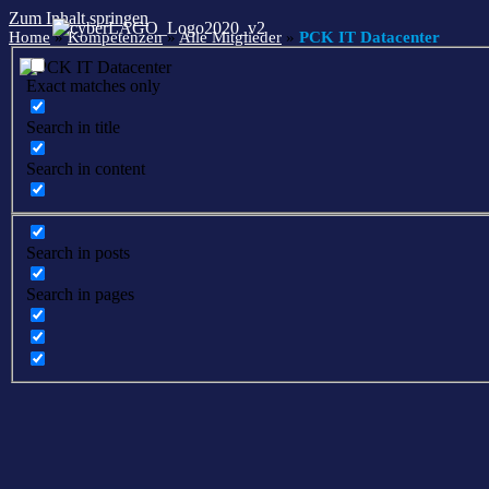
Zum Inhalt springen
Home
»
Kompetenzen
»
Alle Mitglieder
»
PCK IT Datacenter
Exact matches only
Search in title
Search in content
Search in posts
Search in pages