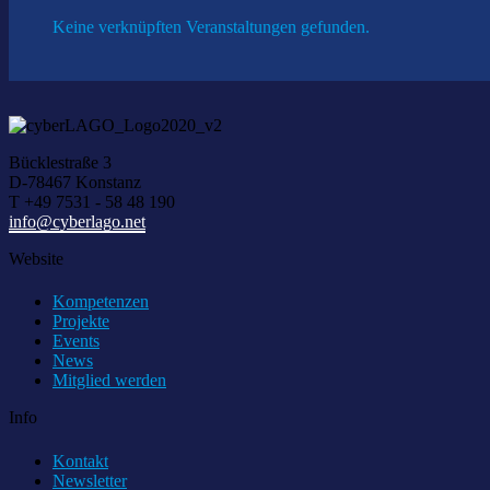
Keine verknüpften Veranstaltungen gefunden.
Bücklestraße 3
D-78467 Konstanz
T +49 7531 - 58 48 190
info@cyberlago.net
Website
Kompetenzen
Projekte
Events
News
Mitglied werden
Info
Kontakt
Newsletter