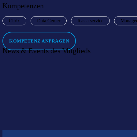
Kompetenzen
Citrix
Data Center
It as a service
Managed
KOMPETENZ ANFRAGEN
News & Events des Mitglieds
Willkommen im Netzwerk: PCK IT Datacenter
05 Oktober 2022
|
News