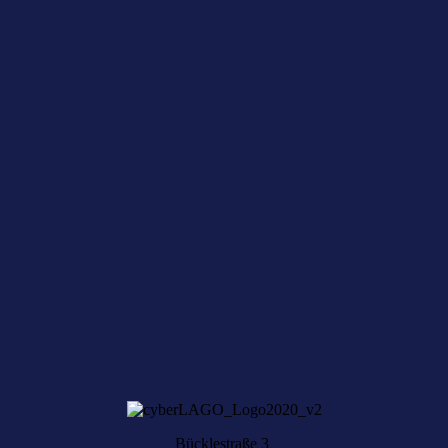
Nichts mehr verpassen – mit dem
cyberLAGO-Newsletter
Unser kostenloser Newsletter bietet aktuelle News und
Veranstaltungstermine rund um das Netzwerk cyberLAGO und die
Digitalwirtschaft in der gesamten Bodenseeregion.
NEWSLETTER ABONNIEREN
Sie haben aktuelle Digital-News?
Über Ihre Vorschläge freuen wir uns, schreiben Sie uns einfach eine
Nachricht.
KONTAKT AUFNEHMEN
Bücklestraße 3