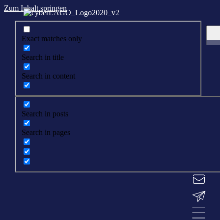
Zum Inhalt springen
Exact matches only
Search in title
Search in content
Search in posts
Search in pages