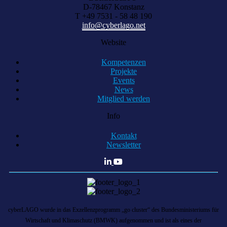
D-78467 Konstanz
T +49 7531 - 58 48 190
info@cyberlago.net
Website
Kompetenzen
Projekte
Events
News
Mitglied werden
Info
Kontakt
Newsletter
cyberLAGO wurde in das Exzellenzprogramm „go cluster“ des Bundesministeriums für
Wirtschaft und Klimaschutz (BMWK) aufgenommen und ist als eines der