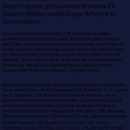
Recycling von gebrauchten Business-IT-
Geräten fördert nachhaltiges Arbeiten in
Unternehmen
Das Geschäftsmodell ist einfach: AfB bekommt von seinen
Partnerfirmen gebrauchte IT-Geräte, die meist in gutem Zustand
sind. Diese werden aufbereitet und weiterverkauft. Zwei Drittel der
Geräte gehen an gemeinnützige Organisationen oder werden über
den firmeneigenen Online-Shop und die Verkaufsläden von AfB
verkauft. „Es ist natürlich ideal, wenn man die Lebensdauer eines
Gerätes von vier auf acht Jahre verdoppeln kann und so eine
Riesenmenge Ressourcen einspart“, sagt Sina Grimm.
Etwa ein Drittel der Geräte ist tatsächlich nicht mehr zu gebrauchen.
Diese werden dann zur Rückgewinnung der Rohstoffe in das eigene
Recyclingcenter nach Borchen bei Paderborn gebracht, wo sie
fachgerecht getrennt und recycelt werden. Eine Ökobilanz-Studie
der Klimaschutzorganisation myclimate wertet die Wirkung in
konkreten Zahlen aus. Im vergangenen Jahr sparten AfB und seine
Partner beispielsweise 43.200 Tonnen CO
ein. Das entspricht rund
2
20.600 Flugreisen von Berlin nach New York und zurück.
Außerdem wurden 300 Mio. Liter Wasser, 170.400 MwH Energie