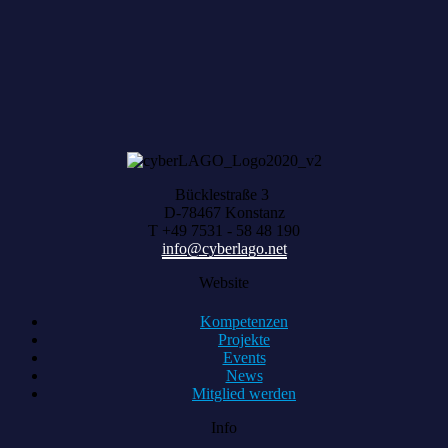
HARVEST zählt, was zusammenwächst
Bücklestraße 3
D-78467 Konstanz
T +49 7531 - 58 48 190
info@cyberlago.net
Website
Kompetenzen
Projekte
Events
News
Mitglied werden
Info