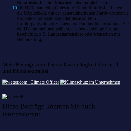
Refurbisher für Ihre Mitarbeitenden möglich sein.
Mit IT-Remarketing Gutes tun: Einige Refurbisher bieten
die Möglichkeit, mit der generalüberholten Hardware soziale
Projekte zu unterstützen oder diese an Non-
Profitorganisationen zu spenden. Darüber hinaus können Sie
ein IT-Unternehmen wählen, das benachteiligte Gruppen
beschäftigt, z.B. Langzeitarbeitslose oder Menschen mit
Behinderung.
Mehr Beiträge zum Thema Nachhaltigkeit, Green IT
und Klimaneutralität:
Diese Beiträge könnten Sie auch
interessieren: