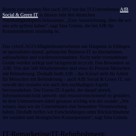
Bereits zum zweiten Mal nach 2012 hat das IT-Unternehmen
AfB
Social & Green IT
in diesem Jahr den deutschen
Nachhaltigkeitspreis bekommen. „Eine Auszeichnung, über die wir
uns sehr gefreut haben“, sagt Sina Grimm, die bei AfB für
Kommunikation zuständig ist.
Das cyberLAGO-Mitgliedsunternehmen mit Hauptsitz in Ettlingen
ist spezialisiert darauf, gebrauchte Business-IT zu übernehmen,
aufzuarbeiten und wiederzuvermarkten. Nicht mehr vermarktbare
Geräte werden zerlegt und fachgerecht recycelt. Das Besondere an
AfB: Von den 500 Mitarbeitenden sind etwa 45 Prozent Menschen
mit Behinderung. Deshalb heißt AfB – das Kürzel steht für Arbeit
für Menschen mit Behinderung – auch AfB Social & Green IT, um
sowohl den sozialen wie auch den nachhaltigen Aspekt
hervorzuheben. Der Green-IT-Aspekt, der darauf abzielt,
Informationstechnik umwelt- und ressourcenschonend zu gestalten,
ist dem Unternehmen dabei genauso wichtig wie der soziale: „Wir
wissen, dass wir als Unternehmen eine besondere Verantwortung
haben. Deshalb treffen wir Entscheidungen unter Rücksichtnahme
der sozialen und ökologischen Konsequenzen“, sagt Sina Grimm.
IT-Remarketing/IT-Refurbishment: