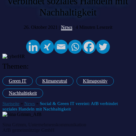
verbindet soziales Handeln mit
Nachhaltigkeit
26. Oktober 2021 |
News
|
4
Minuten Lesezeit
Themen:
Green IT
Klimaneutral
Klimapositiv
Nachhaltigkeit
»
»
Startseite
News
Social & Green IT vereint: AfB verbindet
soziales Handeln mit Nachhaltigkeit
Sina Grimm, Unternehmenskommunikation
AfB gemeinnützige GmbH