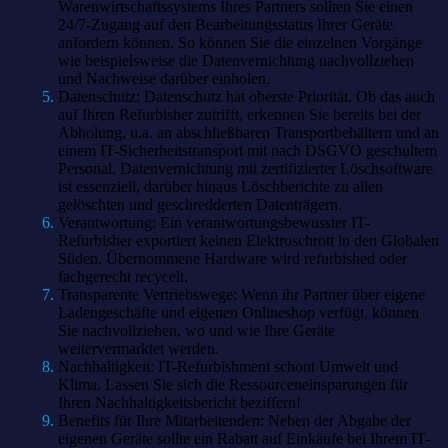
Warenwirtschaftssystems Ihres Partners sollten Sie einen
24/7-Zugang auf den Bearbeitungsstatus Ihrer Geräte
anfordern können. So können Sie die einzelnen Vorgänge
wie beispielsweise die Datenvernichtung nachvollziehen
und Nachweise darüber einholen.
Datenschutz: Datenschutz hat oberste Priorität. Ob das auch
auf Ihren Refurbisher zutrifft, erkennen Sie bereits bei der
Abholung, u.a. an abschließbaren Transportbehältern und an
einem IT-Sicherheitstransport mit nach DSGVO geschultem
Personal. Datenvernichtung mit zertifizierter Löschsoftware
ist essenziell, darüber hinaus Löschberichte zu allen
gelöschten und geschredderten Datenträgern.
Verantwortung: Ein verantwortungsbewusster IT-
Refurbisher exportiert keinen Elektroschrott in den Globalen
Süden. Übernommene Hardware wird refurbished oder
fachgerecht recycelt.
Transparente Vertriebswege: Wenn ihr Partner über eigene
Ladengeschäfte und eigenen Onlineshop verfügt, können
Sie nachvollziehen, wo und wie Ihre Geräte
weitervermarktet werden.
Nachhaltigkeit: IT-Refurbishment schont Umwelt und
Klima. Lassen Sie sich die Ressourceneinsparungen für
Ihren Nachhaltigkeitsbericht beziffern!
Benefits für Ihre Mitarbeitenden: Neben der Abgabe der
eigenen Geräte sollte ein Rabatt auf Einkäufe bei Ihrem IT-