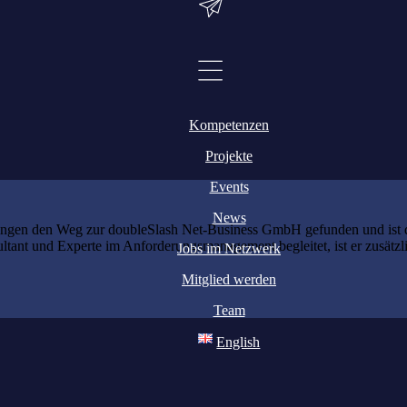
ess GmbH
Kompetenzen
Projekte
Events
News
ingen den Weg zur doubleSlash Net-Business GmbH gefunden und ist do
sultant und Experte im Anforderungsmanagement begleitet, ist er zusät
Jobs im Netzwerk
Mitglied werden
Team
English