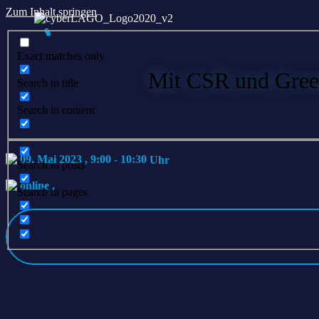
Zum Inhalt springen
Exact matches only
Mit CSR und Gree
Search in title
Search in content
09. Mai 2023 , 9:00
-
10:30
Search in posts
online
,
Search in pages