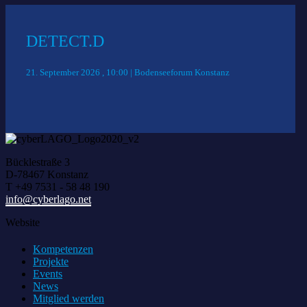
DETECT.D
21. September 2026 , 10:00 | Bodenseeforum Konstanz
Bücklestraße 3
D-78467 Konstanz
T +49 7531 - 58 48 190
info@cyberlago.net
Website
Kompetenzen
Projekte
Events
News
Mitglied werden