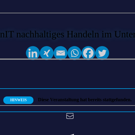
nIT nachhaltiges Handeln im Unte
Diese Veranstaltung hat bereits stattgefunden.
HINWEIS