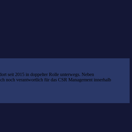
GFT
Seitenbau
doubleSlash
Vette
rt seit 2015 in doppelter Rolle unterwegs. Neben
zlich noch verantwortlich für das CSR Management innerhalb