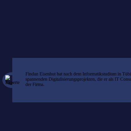
doubleSlash Net-Busin
cyberLAGO
Findan Eisenhut hat nach dem Informatikstudium in Tüb
spannenden Digitalisierungsprojekten, die er als IT Con
der Firma.
Das könnte Sie auch interessieren: