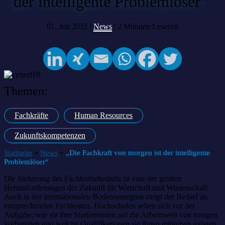
der intelligente Problemlöser“
01. Juli 2021 |
News
|
2
Minuten Lesezeit
Themen:
Fachkräfte
Human Resources
Zukunftskompetenzen
»
»
Startseite
News
„Die Fachkraft von morgen ist der intelligente
Problemlöser“
Die Sicherung des Fachkräftebedarfs ist eine der großen
Herausforderungen der Zukunft für Wirtschaft und Wissenschaft.
Auch in der internationalen Bodenseeregion steigt der Bedarf an
entsprechenden Fachleuten. Hochschulen sehen sich vor der
Aufgabe, wie sie ihre Studierenden auf die Arbeitswelt von morgen
vorbereiten und welche Qualifikationen sie ihnen mitgeben müssen.