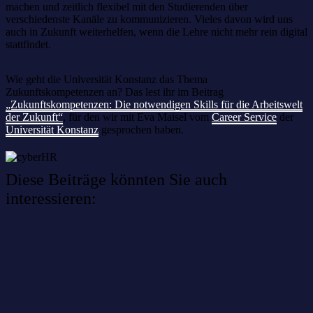
machen und zeitlich flexibel mit den Studierenden über
verschiedenste Kanäle zu kommunizieren. Vieles davon wird uns
auch in Zukunft weiterhelfen, wenn die Lehre nicht mehr rein digital
stattfindet.
Wie geht die Universität Konstanz das Thema
Zukunftskompetenzen an? Das lest ihr im Beitrag
„Zukunftskompetenzen: Die notwendigen Skills für die Arbeitswelt
der Zukunft“
, für den wir mit Eva Maisel vom
Career Service
der
Universität Konstanz
gesprochen haben.
Diese Beiträge könnten Sie auch
interessieren:
Willkommen im Netzwerk: sinustek