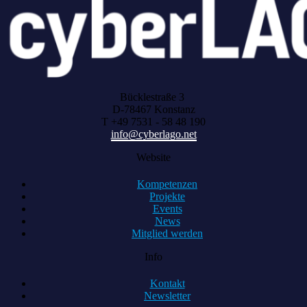
Bücklestraße 3
D-78467 Konstanz
T +49 7531 - 58 48 190
info@cyberlago.net
Website
Kompetenzen
Projekte
Events
News
Mitglied werden
Info
Kontakt
Newsletter