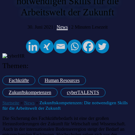
notwendigen Skills für die
Arbeitswelt der Zukunft
30. Juni 2021 |
News
|
2
Minuten Lesezeit
Themen:
Fachkräfte
Human Resources
Zukunftskompetenzen
cyberTALENTS
»
»
Startseite
News
Zukunftskompetenzen: Die notwendigen Skills
für die Arbeitswelt der Zukunft
Die Sicherung des Fachkräftebedarfs ist eine der großen
Herausforderungen der Zukunft für Wirtschaft und Wissenschaft.
Auch in der internationalen Bodenseeregion steigt der Bedarf an
entsprechenden Fachleuten. Hochschulen sehen sich vor der