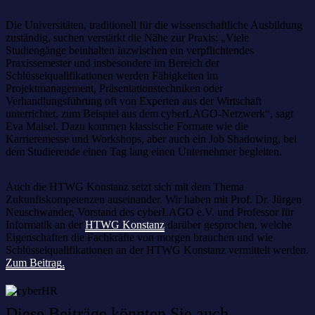
Die Universitäten, traditionell für die wissenschaftliche Ausbildung
zuständig, suchen verstärkt die Nähe zur Praxis: „Viele
Studiengänge beinhalten inzwischen ein verpflichtendes
Praxissemester und insbesondere im Bereich der
Schlüsselqualifikationen werden Fähigkeiten im
Projektmanagement, Präsentationstechniken oder
Verhandlungsführung oft von Experten aus der Wirtschaft
unterrichtet, zum Beispiel aus dem cyberLAGO-Netzwerk“, sagt
Eva Maisel. Dazu kommen klassische Formate wie die
Karrieremesse und Workshops, aber auch ein Job Shadowing, bei
dem Studierende einen Tag lang einen Unternehmer begleiten.
Auch die HTWG Konstanz setzt sich mit dem Thema
Zukunftskompetenzen auseinander. Wir haben mit Prof. Dr. Jürgen
Neuschwander, Vorstand des cyberLAGO e.V. und Professor für
Informatik an der
HTWG Konstanz
darüber gesprochen, welche
Eigenschaften die Fachkräfte von morgen brauchen und wie
Schlüsselqualifikationen an der HTWG Konstanz vermittelt werden.
Zum Beitrag.
Diese Beiträge könnten Sie auch