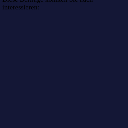
interessieren:
Willkommen im Netzwerk: sinustek
Willkommen im Netzwerk: kask.bio