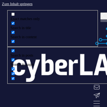
Zum Inhalt springen
Exact matches only
Search in title
Search in content
Search in posts
Search in pages