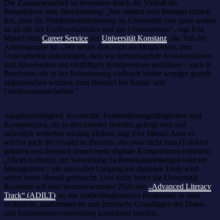
Die Zusammenarbeit ist besonders durch die Vielfalt der
Perspektiven eine Bereicherung: „Wir stellten zum Beispiel schnell
fest, dass die Problemwahrnehmung als Universität eine ganz andere
ist als die der Fachhochschulen und der Unternehmen“, sagt Eva
Maisel vom
Career Service
der
Universität Konstanz
, die Teil der
Arbeitsgruppe ist. „Wir sehen dies auch als Möglichkeit, den
Unternehmen aufzuzeigen, dass wir hervorragende Absolventinnen
und Absolventen mit vielfältigen Kompetenzen ausbilden – auch in
Bereichen, die in der Rekrutierung vielleicht bisher weniger gezielt
angesprochen wurden, zum Beispiel bei Sozial- und
Geisteswissenschaften.“
Adaptionsfähigkeit, Kreativität, Problemlösungsfähigkeiten sind
Kompetenzen, die in den meisten Berufen gefragt sind und
sicherlich weiterhin wichtig bleiben, sagt Eva Maisel. Aber es
wächst auch die Anzahl an Berufen, die zwar nicht zum IT-Sektor
gehören und dennoch immer mehr digitale Kompetenzen erfordern:
„Ob im Lehramt, der Verwaltung, in Personalabteilungen oder im
Management – ein sinnvoller Umgang mit digitalen Tools wird
schon heute überall gebraucht. Und dafür bietet die Universität
Konstanz seit dem Sommersemester 2020 den
„Advanced Literacy
Track“ (ADILT)
an, ein studienbegleitendes Programm, in dem
technische, mathematische und juristische Grundlagen der Daten-
und Informationsverarbeitung kombiniert werden.