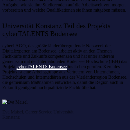
Aufgabe, wie sie ihre Studierenden auf die Arbeitswelt von morgen
vorbereiten und welche Qualifikationen sie ihnen mitgeben müssen.
Universität Konstanz Teil des Projekts
cyberTALENTS Bodensee
cyberLAGO, das größte länderübergreifende Netzwerk der
Digitalexperten am Bodensee, arbeitet aktiv an den Themen
Fachkräfte und Zukunftskompetenzen und hat unter anderem
gemeinsam mit der Internationalen Bodensee-Hochschule (IBH) das
Projekt
cyberTALENTS Bodensee
ins Leben gerufen. Kern des
Projekts ist eine Arbeitsgruppe aus Vertretern von Unternehmen,
Hochschulen und Intermediären aus der Vierländerregion Bodensee,
die gemeinsam Maßnahmen entwickeln, damit die Region auch in
Zukunft genügend hochqualifizierte Fachkräfte hat.
Eva Maisel, Career Service Universität
Konstanz