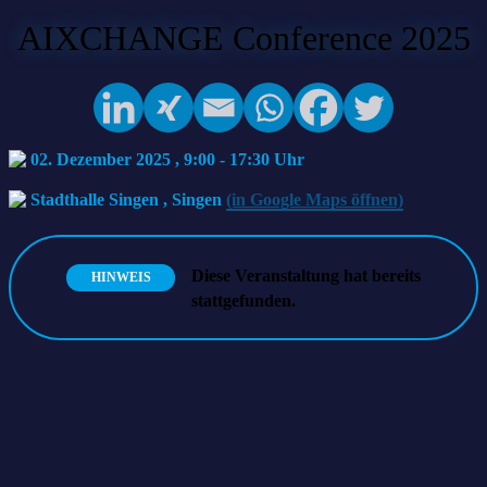
AIXCHANGE Conference 2025
02. Dezember 2025 , 9:00
-
17:30
Stadthalle Singen
,
Singen
(in Google Maps öffnen)
Diese Veranstaltung hat bereits
HINWEIS
stattgefunden.
Klartext statt Hype. KI-Wissen, das wirklich zählt.
AIXCHANGE
Tech, Umsetzung, Business
Innovation