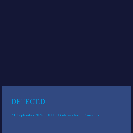
Tech & Data
Website der AIXCHANGE
Das könnte Sie auch interessieren:
DETECT.D
21. September 2026 , 10:00 | Bodenseeforum Konstanz