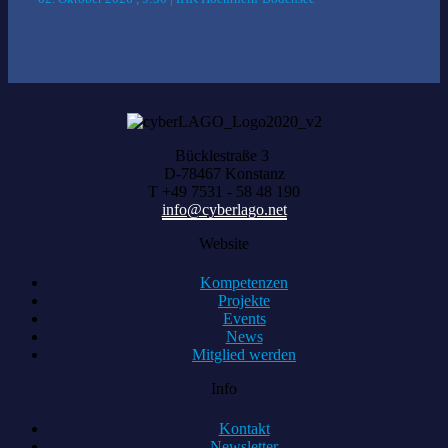
Bücklestraße 3
D-78467 Konstanz
T +49 7531 - 58 48 190
info@cyberlago.net
Website
Kompetenzen
Projekte
Events
News
Mitglied werden
Info
Kontakt
Newsletter