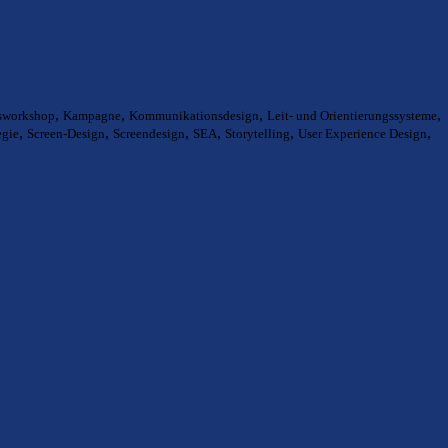
,
,
,
,
tsworkshop
Kampagne
Kommunikationsdesign
Leit- und Orientierungssysteme
,
,
,
,
,
,
egie
Screen-Design
Screendesign
SEA
Storytelling
User Experience Design