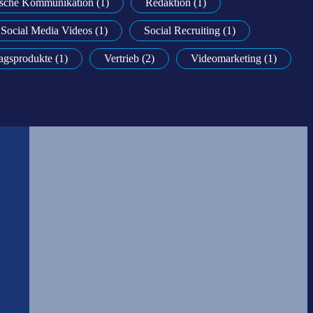
nische Kommunikation (1)
Redaktion (1)
Social Media Videos (1)
Social Recruiting (1)
agsprodukte (1)
Vertrieb (2)
Videomarketing (1)
,