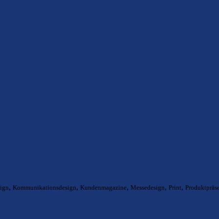
,
,
,
,
,
ign
Kommunikationsdesign
Kundenmagazine
Messedesign
Print
Produktpräs