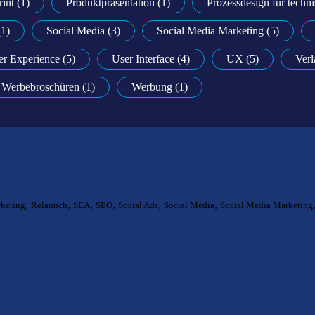
rint (1)
Produktpräsentation (1)
Prozessdesign für tech
(1)
Social Media (3)
Social Media Marketing (5)
er Experience (5)
User Interface (4)
UX (5)
Verl
Werbebroschüren (1)
Werbung (1)
,
,
,
,
,
,
keting
Relaunch
SEA
SEO
Social Ads
Social Media
Social Media Marketing