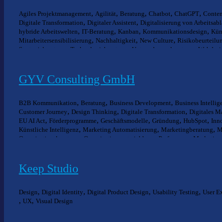
,
,
,
,
,
Agiles Projektmanagement
Agilität
Beratung
Chatbot
ChatGPT
Conten
,
,
Digitale Transformation
Digitaler Assistent
Digitalisierung von Arbeitsab
,
,
,
,
hybride Arbeitswelten
IT-Beratung
Kanban
Kommunikationsdesign
Küns
,
,
,
Mitarbeitersensibilisierung
Nachhaltigkeit
New Culture
Risikobeurteilu
,
,
,
Strategieberatung
Technologieberatung
Unternehmensberatung
Webdesi
GYV Consulting GmbH
,
,
,
B2B Kommunikation
Beratung
Business Development
Business Intellig
,
,
,
Customer Journey
Design Thinking
Digitale Transformation
Digitales M
,
,
,
,
,
EU AI Act
Förderprogramme
Geschäftsmodelle
Gründung
HubSpot
Inn
,
,
,
Künstliche Intelligenz
Marketing Automatisierung
Marketingberatung
M
,
,
Organisationsberatung
Organisationsentwicklung
Performance Marketing
,
,
,
Storytelling
Strategieberatung
Sustainable Development Goals
Technolo
,
,
Workflow-Implementierung
Workshops
Zukunft der Arbeit
Keep Studio
,
,
,
,
Design
Digital Identity
Digital Product Design
Usability Testing
User E
,
,
UX
Visual Design