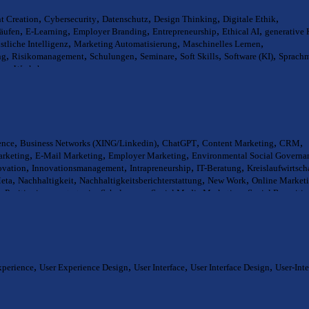
,
,
,
,
,
t Creation
Cybersecurity
Datenschutz
Design Thinking
Digitale Ethik
,
,
,
,
,
läufen
E-Learning
Employer Branding
Entrepreneurship
Ethical AI
generative 
,
,
,
tliche Intelligenz
Marketing Automatisierung
Maschinelles Lernen
,
,
,
,
,
,
ng
Risikomanagement
Schulungen
Seminare
Soft Skills
Software (KI)
Sprachm
,
gn
Workshops
,
,
,
,
,
ence
Business Networks (XING/Linkedin)
ChatGPT
Content Marketing
CRM
,
,
,
arketing
E-Mail Marketing
Employer Marketing
Environmental Social Governa
,
,
,
,
ovation
Innovationsmanagement
Intrapreneurship
IT-Beratung
Kreislaufwirtsch
,
,
,
,
eta
Nachhaltigkeit
Nachhaltigkeitsberichterstattung
New Work
Online Market
,
,
,
,
Positionierungsstrategie
Schulungen
Social Media Marketing
Social Recruiti
,
,
,
,
gieberatung
Unternehmensberatung
Unternehmenskultur
Vertrieb
Workflow-De
,
,
,
,
xperience
User Experience Design
User Interface
User Interface Design
User-Int