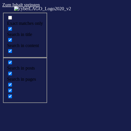
Zum Inhalt springen
Exact matches only
Search in title
Search in content
Search in posts
Search in pages