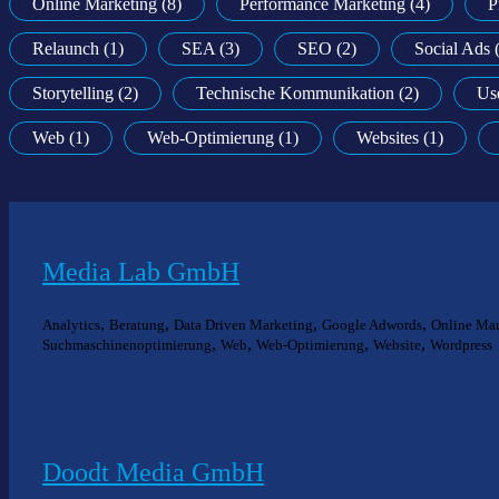
Online Marketing (8)
Performance Marketing (4)
P
Relaunch (1)
SEA (3)
SEO (2)
Social Ads 
Storytelling (2)
Technische Kommunikation (2)
Us
Web (1)
Web-Optimierung (1)
Websites (1)
Media Lab GmbH
,
,
,
,
Analytics
Beratung
Data Driven Marketing
Google Adwords
Online Mar
,
,
,
,
Suchmaschinenoptimierung
Web
Web-Optimierung
Website
Wordpress
Doodt Media GmbH