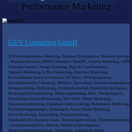
Performance Marketing
GYV Consulting GmbH
,
,
,
B2B Kommunikation
Beratung
Business Development
Business Intelligen
,
,
,
,
,
Business Networks (XING/Linkedin)
ChatGPT
Content Marketing
CRM
,
,
,
Customer Journey
Design Thinking
Digitale Transformation
,
,
,
Digitales Marketing
E-Mail Marketing
Employer Marketing
,
,
,
Environmental Social Governance
EU AI Act
Förderprogramme
,
,
,
,
Geschäftsmodelle
Gründung
HubSpot
Innovation
Innovationsmanagemen
,
,
,
,
Intrapreneurship
IT-Beratung
Kreislaufwirtschaft
Künstliche Intelligenz
,
,
,
,
Marketing Automatisierung
Marketingberatung
Meta
Nachhaltigkeit
,
,
,
Nachhaltigkeitsberichterstattung
New Work
Online Marketing
,
,
,
Organisationsberatung
Organisationsentwicklung
Performance Marketing
,
,
,
Positionierungsstrategie
Schulungen
Social Media Marketing
,
,
,
Social Recruiting
Storytelling
Strategieberatung
,
,
Sustainable Development Goals
Technologieberatung
Unternehmensberatu
,
,
,
,
Unternehmenskultur
Vertrieb
Workflow-Development
,
,
Workflow-Implementierung
Workshops
Zukunft der Arbeit