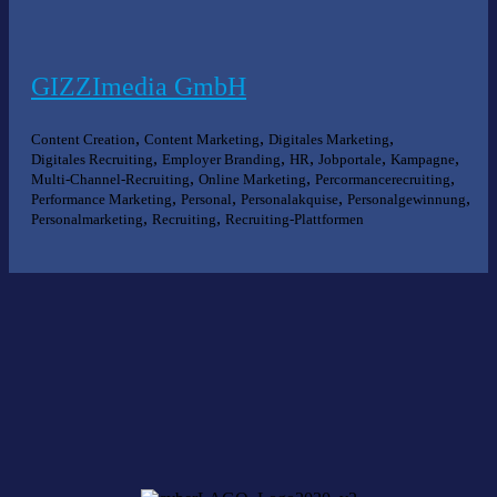
GIZZImedia GmbH
,
,
,
Content Creation
Content Marketing
Digitales Marketing
,
,
,
,
,
Digitales Recruiting
Employer Branding
HR
Jobportale
Kampagne
,
,
,
Multi-Channel-Recruiting
Online Marketing
Percormancerecruiting
,
,
,
,
Performance Marketing
Personal
Personalakquise
Personalgewinnung
,
,
Personalmarketing
Recruiting
Recruiting-Plattformen
Nichts gefunden?
Wir helfen Ihnen bei der Suche nach dem richtigen Experten gerne
weiter.
KOMPETENZ ANFRAGEN