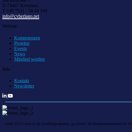
Bücklestraße 3
D-78467 Konstanz
T +49 7531 - 58 48 190
info@cyberlago.net
Website
Kompetenzen
Projekte
Events
News
Mitglied werden
Info
Kontakt
Newsletter
cyberLAGO wurde in das Exzellenzprogramm „go cluster“ des Bundesministeriums für Wirts