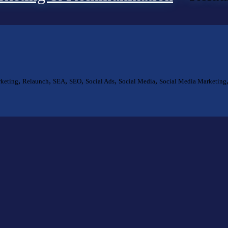
,
,
,
,
,
,
keting
Relaunch
SEA
SEO
Social Ads
Social Media
Social Media Marketing
ts gefunden?
lfen Ihnen bei der Suche nach dem richtigen Experten gerne weiter.
KOMPETENZ ANFRAGEN