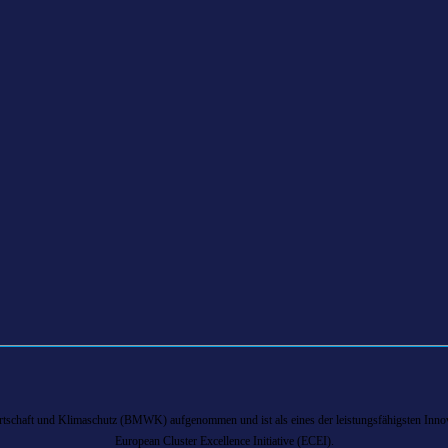
chaft und Klimaschutz (BMWK) aufgenommen und ist als eines der leistungsfähigsten Innova
European Cluster Excellence Initiative (ECEI).