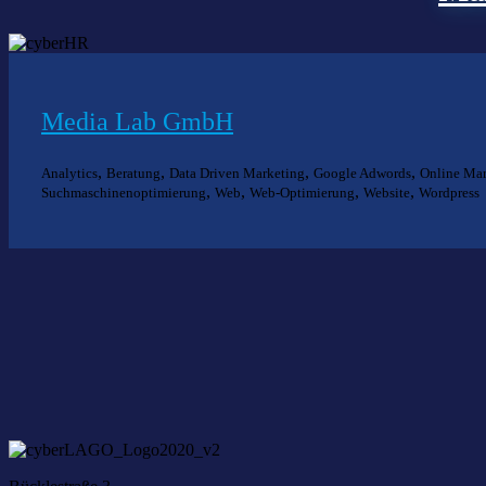
Media Lab GmbH
,
,
,
,
Analytics
Beratung
Data Driven Marketing
Google Adwords
Online Mar
,
,
,
,
Suchmaschinenoptimierung
Web
Web-Optimierung
Website
Wordpress
Nich
Wir he