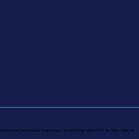
tionscluster Deutschlands ausgezeichnet. Seit 2019 trägt cyberLAGO das Silber-Label der