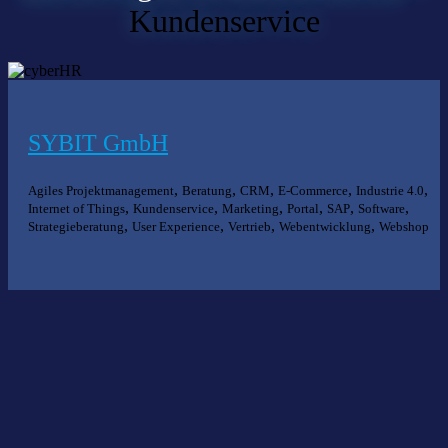
Kundenservice
SYBIT GmbH
,
,
,
,
,
Agiles Projektmanagement
Beratung
CRM
E-Commerce
Industrie 4.0
,
,
,
,
,
,
Internet of Things
Kundenservice
Marketing
Portal
SAP
Software
,
,
,
,
Strategieberatung
User Experience
Vertrieb
Webentwicklung
Webshop
Nichts gefunden?
Wir helfen Ihnen bei der Suche nach dem richtigen Experten gerne
weiter.
KOMPETENZ ANFRAGEN