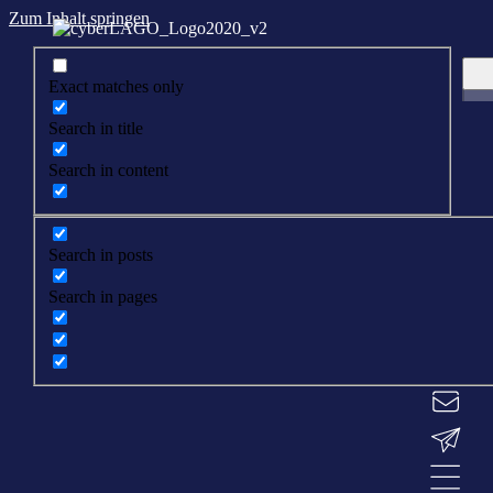
Zum Inhalt springen
Exact matches only
Search in title
Search in content
Search in posts
Search in pages