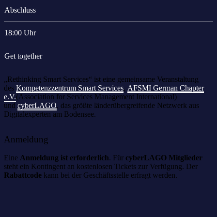
Abschluss
18:00 Uhr
Get together
„Rethinking Smart Services“ ist eine gemeinsame Veranstaltung
des
Kompetenzzentrum Smart Services
,
AFSMI German Chapter
e.V.
(Association for Services Management International)
und
cyberLAGO
, das größte länderübergreifende Netzwerk aus
Digitalexperten am Bodensee.
Anmeldung
Eine
Anmeldung ist erforderlich
. Für
cyberLAGO Mitglieder
steht ein Kontingent an kostenlosen Tickets zur Verfügung. Der
Rabattcode
kann bei der Geschäftsstelle erfragt werden.
Das könnte Sie auch interessieren: