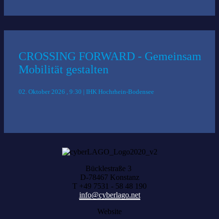
CROSSING FORWARD - Gemeinsam
Mobilität gestalten
02. Oktober 2026 , 9:30 | IHK Hochrhein-Bodensee
Bücklestraße 3
D-78467 Konstanz
T +49 7531 - 58 48 190
info@cyberlago.net
Website