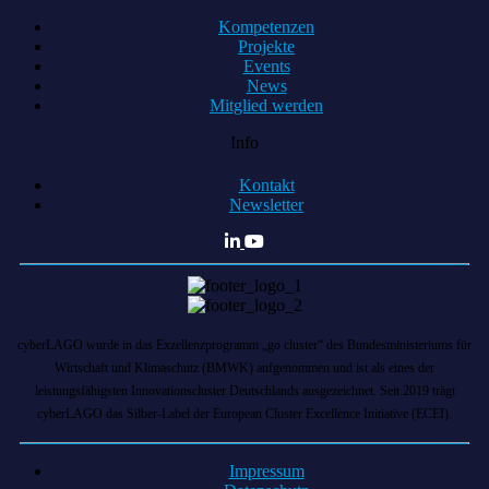
Kompetenzen
Projekte
Events
News
Mitglied werden
Info
Kontakt
Newsletter
cyberLAGO wurde in das Exzellenzprogramm „go cluster“ des Bundesministeriums für
Wirtschaft und Klimaschutz (BMWK) aufgenommen und ist als eines der
leistungsfähigsten Innovationscluster Deutschlands ausgezeichnet. Seit 2019 trägt
cyberLAGO das Silber-Label der European Cluster Excellence Initiative (ECEI).
Impressum