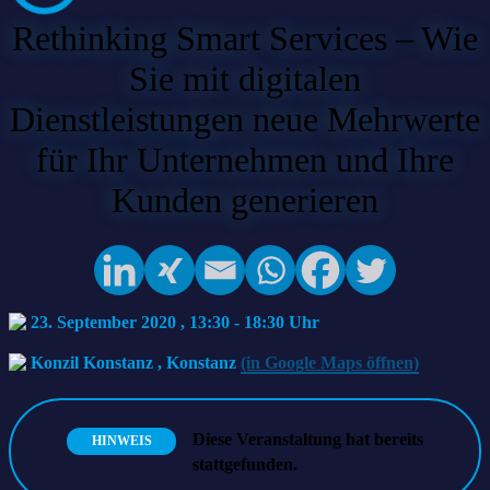
Rethinking Smart Services – Wie
Sie mit digitalen
Dienstleistungen neue Mehrwerte
für Ihr Unternehmen und Ihre
Kunden generieren
23. September 2020 , 13:30
-
18:30
Konzil Konstanz
,
Konstanz
(in Google Maps öffnen)
Diese Veranstaltung hat bereits
HINWEIS
stattgefunden.