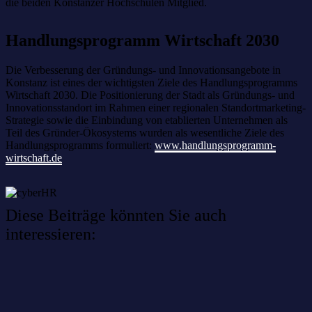
die beiden Konstanzer Hochschulen Mitglied.
Handlungsprogramm Wirtschaft 2030
Die Verbesserung der Gründungs- und Innovationsangebote in
Konstanz ist eines der wichtigsten Ziele des Handlungsprogramms
Wirtschaft 2030. Die Positionierung der Stadt als Gründungs- und
Innovationsstandort im Rahmen einer regionalen Standortmarketing-
Strategie sowie die Einbindung von etablierten Unternehmen als
Teil des Gründer-Ökosystems wurden als wesentliche Ziele des
Handlungsprogramms formuliert:
www.handlungsprogramm-
wirtschaft.de
Diese Beiträge könnten Sie auch
interessieren:
Willkommen im Netzwerk: sinustek