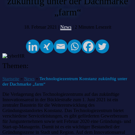
zukünftig unter der Dachmarke
„farm“
18. Februar 2021 |
News
|
2
Minuten Lesezeit
Themen:
»
»
Startseite
News
Technologiezentrum Konstanz zukünftig unter
der Dachmarke „farm“
Die Verlagerung des Technologiezentrums auf das zukünftige
Innovationsareal in der Bücklestraße zum 1. Juni 2021 ist ein
zentraler Baustein für die Weiterentwicklung des
Gründungsstandortes Konstanz. Das Technologiezentrum bietet
verschiedene Serviceleistungen, es gibt geförderten Gewerberaum
für Jungunternehmen sowie seit Februar 2020 eine Gründungs- und
Start-up-Managerin. Damit ist es ein wichtiger Bestandteil der
Gründungsszene in Stadt und Region. Auf dem Innovationsareal