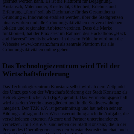
geerntet werden kann. Es ist die Plattform für Begegnung,
Austausch, Miteinander, Kreativität, Offenheit, Erlebnis und
Erfahrung. „farm“ soll als Dachmarke für das Gesamtthema
Gründung & Innovation etabliert werden, über die Stadtgrenzen
hinaus wirken und alle Gründungsaktivitäten der verschiedenen
lokalen und regionalen Anbieter vereinen. Dass die Marke
funktioniert, hat der Praxistest im Rahmen des Hackathons „Hack
and Harvest“ bereits bewiesen. In diesem Frühjahr wird nun die
Webseite www.konstanz.farm als zentrale Plattform für alle
Gründungsaktivitäten online gehen.
Das Technologiezentrum wird Teil der
Wirtschaftsförderung
Das Technologiezentrum Konstanz selbst wird ab dem Zeitpunkt
des Umzuges von der Wirtschaftsförderung der Stadt Konstanz als
Betrieb gewerblicher Art (BgA) geführt. Das Vermietungsgeschäft
wird aus dem Verein ausgegliedert und in die Stadtverwaltung
integriert. Der TZK e.V. ist gemeinnützig und hat neben seinem
Bildungsauftrag und der Wissensvermittlung auch die Aufgabe, die
verschiedenen externen Akteure und Partner untereinander zu
vernetzen. Im TZK e.V. sind neben der Stadt Konstanz, die in der
Person des Oberbürgermeisters den Vorstandsvorsitz innehat, auch