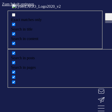
Zum Inhalt springen
Exact matches only
Search in title
Search in content
Search in posts
Search in pages