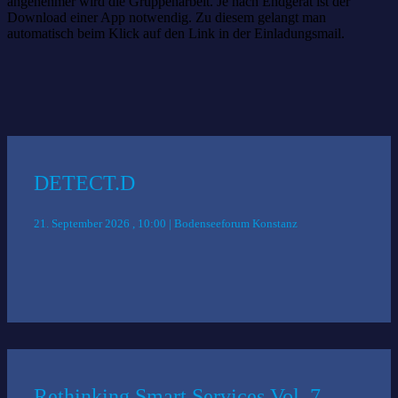
angenehmer wird die Gruppenarbeit. Je nach Endgerät ist der
Download einer App notwendig. Zu diesem gelangt man
automatisch beim Klick auf den Link in der Einladungsmail.
Das könnte Sie auch interessieren:
DETECT.D
21. September 2026 , 10:00 | Bodenseeforum Konstanz
Rethinking Smart Services Vol. 7