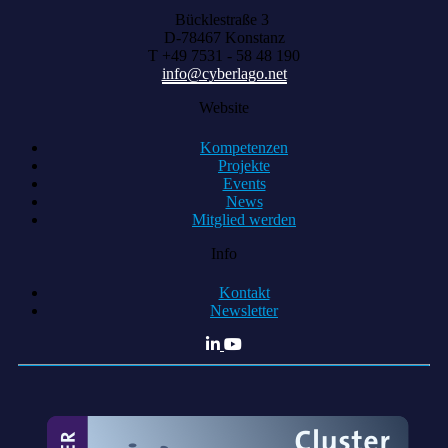
Bücklestraße 3
D-78467 Konstanz
T +49 7531 - 58 48 190
info@cyberlago.net
Website
Kompetenzen
Projekte
Events
News
Mitglied werden
Info
Kontakt
Newsletter