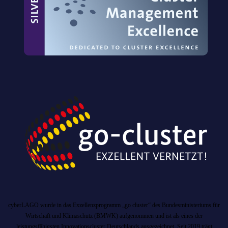
cyberLAGO wurde in das Exzellenzprogramm „go cluster“ des Bundesministeriums für
Wirtschaft und Klimaschutz (BMWK) aufgenommen und ist als eines der
leistungsfähigsten Innovationscluster Deutschlands ausgezeichnet. Seit 2019 trägt