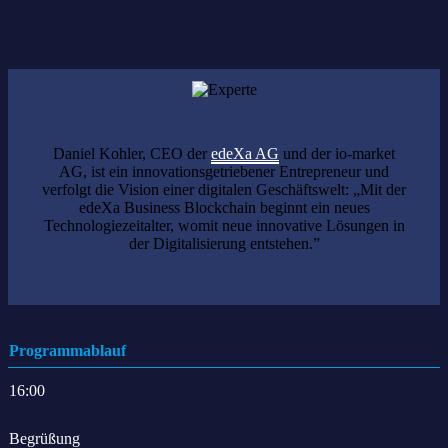
Anmeldung bis 15 Uhr
Daniel Kohler, CEO der
edeXa AG
und der io-market
AG, ist ein innovationsgetriebener Entrepreneur und
verfolgt die Vision einer digitalen Geschäftswelt: „Mit der
edeXa Business Blockchain beginnt ein neues
Technologiezeitalter, womit neue innovative Lösungen in
der Digitalisierung entstehen.”
Programmablauf
16:00
Begrüßung