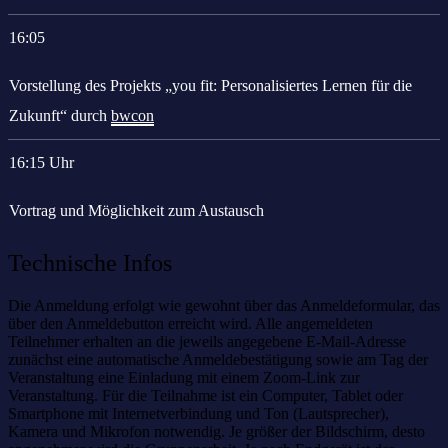
16:05
Vorstellung des Projekts „you fit: Personalisiertes Lernen für die
Zukunft“ durch
bwcon
16:15 Uhr
Vortrag und Möglichkeit zum Austausch
Technische Infos
Die Anmeldung erfolgt wie gewohnt über das Anmeldeformular, das
über den Anmeldebutton erreicht wird. Alle angemeldeten
Teilnehmer erhalten an die jeweils angegebene E-Mail-Adresse
zunächst eine automatische Anmeldebestätigung sowie am Tag der
Veranstaltung eine Einladung mit einem Zoom-Link zur
Veranstaltung. Für die Teilnahme ist ein Computer, Tablet oder
Smartphone mit Internetverbindung und Ton (Lautsprecher),
Kamera und Mikrofon notwendig. Je größer der Bildschirm, desto