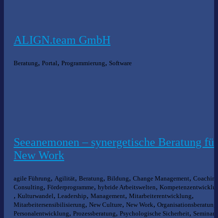
ALIGN.team GmbH
,
,
,
Beratung
Portal
Programmierung
Software
Seeanemonen – synergetische Beratung für
New Work
,
,
,
,
,
agile Führung
Agilität
Beratung
Bildung
Change Management
Coachin
,
,
,
Consulting
Förderprogramme
hybride Arbeitswelten
Kompetenzentwicklu
,
,
,
,
,
Kulturwandel
Leadership
Management
Mitarbeiterentwicklung
,
,
,
Mitarbeitersensibilisierung
New Culture
New Work
Organisationsberatung
,
,
,
Personalentwicklung
Prozessberatung
Psychologische Sicherheit
Seminare