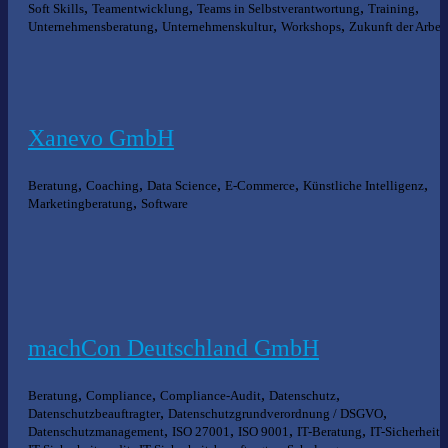
,
,
,
,
Soft Skills
Teamentwicklung
Teams in Selbstverantwortung
Training
,
,
,
Unternehmensberatung
Unternehmenskultur
Workshops
Zukunft der Arbei
Xanevo GmbH
,
,
,
,
,
Beratung
Coaching
Data Science
E-Commerce
Künstliche Intelligenz
,
Marketingberatung
Software
machCon Deutschland GmbH
,
,
,
,
Beratung
Compliance
Compliance-Audit
Datenschutz
,
,
Datenschutzbeauftragter
Datenschutzgrundverordnung / DSGVO
,
,
,
,
,
Datenschutzmanagement
ISO 27001
ISO 9001
IT-Beratung
IT-Sicherheit