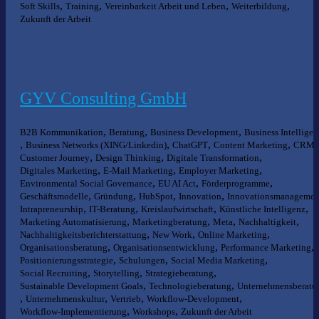
,
,
,
,
Soft Skills
Training
Vereinbarkeit Arbeit und Leben
Weiterbildung
Zukunft der Arbeit
GYV Consulting GmbH
,
,
,
B2B Kommunikation
Beratung
Business Development
Business Intelligen
,
,
,
,
,
Business Networks (XING/Linkedin)
ChatGPT
Content Marketing
CRM
,
,
,
Customer Journey
Design Thinking
Digitale Transformation
,
,
,
Digitales Marketing
E-Mail Marketing
Employer Marketing
,
,
,
Environmental Social Governance
EU AI Act
Förderprogramme
,
,
,
,
Geschäftsmodelle
Gründung
HubSpot
Innovation
Innovationsmanagemen
,
,
,
,
Intrapreneurship
IT-Beratung
Kreislaufwirtschaft
Künstliche Intelligenz
,
,
,
,
Marketing Automatisierung
Marketingberatung
Meta
Nachhaltigkeit
,
,
,
Nachhaltigkeitsberichterstattung
New Work
Online Marketing
,
,
,
Organisationsberatung
Organisationsentwicklung
Performance Marketing
,
,
,
Positionierungsstrategie
Schulungen
Social Media Marketing
,
,
,
Social Recruiting
Storytelling
Strategieberatung
,
,
Sustainable Development Goals
Technologieberatung
Unternehmensberatu
,
,
,
,
Unternehmenskultur
Vertrieb
Workflow-Development
,
,
Workflow-Implementierung
Workshops
Zukunft der Arbeit