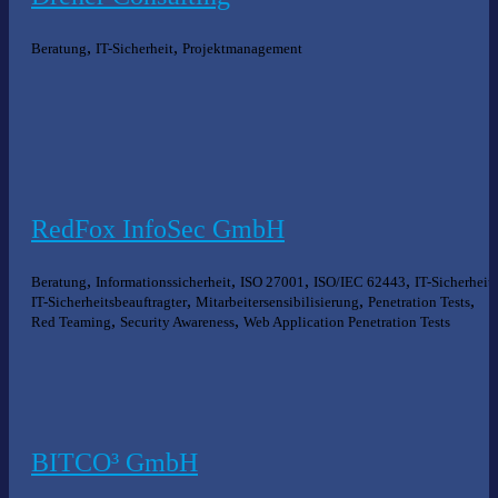
,
,
Beratung
IT-Sicherheit
Projektmanagement
RedFox InfoSec GmbH
,
,
,
,
,
Beratung
Informationssicherheit
ISO 27001
ISO/IEC 62443
IT-Sicherheit
,
,
,
IT-Sicherheitsbeauftragter
Mitarbeitersensibilisierung
Penetration Tests
,
,
Red Teaming
Security Awareness
Web Application Penetration Tests
BITCO³ GmbH