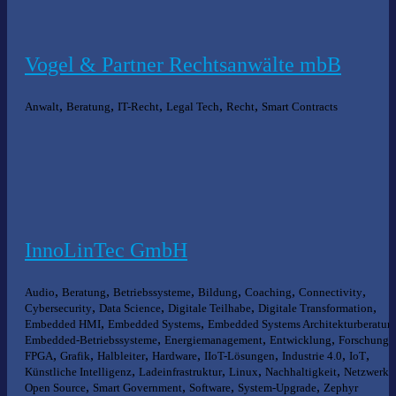
Vogel & Partner Rechtsanwälte mbB
,
,
,
,
,
Anwalt
Beratung
IT-Recht
Legal Tech
Recht
Smart Contracts
InnoLinTec GmbH
,
,
,
,
,
,
Audio
Beratung
Betriebssysteme
Bildung
Coaching
Connectivity
,
,
,
,
Cybersecurity
Data Science
Digitale Teilhabe
Digitale Transformation
,
,
Embedded HMI
Embedded Systems
Embedded Systems Architekturberatun
,
,
,
,
Embedded-Betriebssysteme
Energiemanagement
Entwicklung
Forschung
,
,
,
,
,
,
,
FPGA
Grafik
Halbleiter
Hardware
IIoT-Lösungen
Industrie 4.0
IoT
,
,
,
,
Künstliche Intelligenz
Ladeinfrastruktur
Linux
Nachhaltigkeit
Netzwerke
,
,
,
,
Open Source
Smart Government
Software
System-Upgrade
Zephyr