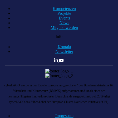
Kompetenzen
Projekte
Events
News
Mitglied werden
Info
Kontakt
Newsletter
cyberLAGO wurde in das Exzellenzprogramm „go cluster“ des Bundesministeriums für
Wirtschaft und Klimaschutz (BMWK) aufgenommen und ist als eines der
leistungsfähigsten Innovationscluster Deutschlands ausgezeichnet. Seit 2019 trägt
cyberLAGO das Silber-Label der European Cluster Excellence Initiative (ECEI).
Impressum