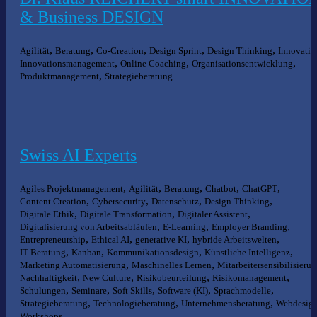
& Business DESIGN
,
,
,
,
,
Agilität
Beratung
Co-Creation
Design Sprint
Design Thinking
Innovatio
,
,
,
Innovationsmanagement
Online Coaching
Organisationsentwicklung
,
Produktmanagement
Strategieberatung
Swiss AI Experts
,
,
,
,
,
Agiles Projektmanagement
Agilität
Beratung
Chatbot
ChatGPT
,
,
,
,
Content Creation
Cybersecurity
Datenschutz
Design Thinking
,
,
,
Digitale Ethik
Digitale Transformation
Digitaler Assistent
,
,
,
Digitalisierung von Arbeitsabläufen
E-Learning
Employer Branding
,
,
,
,
Entrepreneurship
Ethical AI
generative KI
hybride Arbeitswelten
,
,
,
,
IT-Beratung
Kanban
Kommunikationsdesign
Künstliche Intelligenz
,
,
Marketing Automatisierung
Maschinelles Lernen
Mitarbeitersensibilisieru
,
,
,
,
Nachhaltigkeit
New Culture
Risikobeurteilung
Risikomanagement
,
,
,
,
,
Schulungen
Seminare
Soft Skills
Software (KI)
Sprachmodelle
,
,
,
Strategieberatung
Technologieberatung
Unternehmensberatung
Webdesig
Workshops