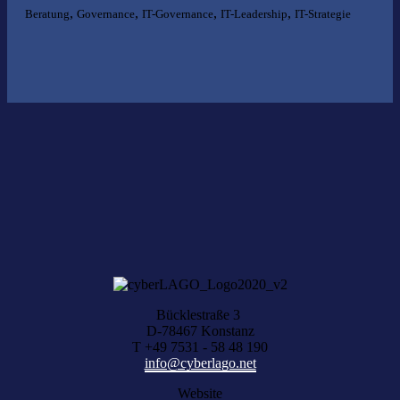
,
,
,
,
Beratung
Governance
IT-Governance
IT-Leadership
IT-Strategie
Nichts gefunden?
Wir helfen Ihnen bei der Suche nach dem richtigen Experten gerne
weiter.
KOMPETENZ ANFRAGEN
Bücklestraße 3
D-78467 Konstanz
T +49 7531 - 58 48 190
info@cyberlago.net
Website