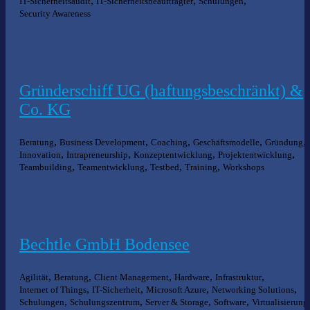
,
,
,
IT-Sicherheitsaudit
IT-Sicherheitsbeauftragter
Schulungen
Security Awareness
Gründerschiff UG (haftungsbeschränkt) &
Co. KG
,
,
,
,
,
Beratung
Business Development
Coaching
Geschäftsmodelle
Gründung
,
,
,
,
Innovation
Intrapreneurship
Konzeptentwicklung
Projektentwicklung
,
,
,
,
Teambuilding
Teamentwicklung
Testbed
Training
Workshops
Bechtle GmbH Bodensee
,
,
,
,
,
Agilität
Beratung
Client Management
Hardware
Infrastruktur
,
,
,
,
Internet of Things
IT-Sicherheit
Microsoft Azure
Networking Solutions
,
,
,
,
Schulungen
Schulungszentrum
Server & Storage
Software
Virtualisierung