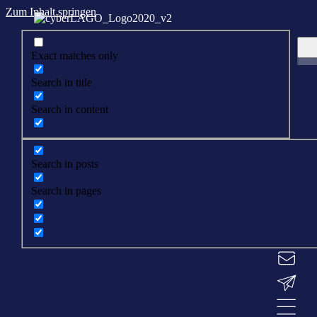
Zum Inhalt springen
Exact matches only
Search in title
Search in content
Search in posts
Search in pages