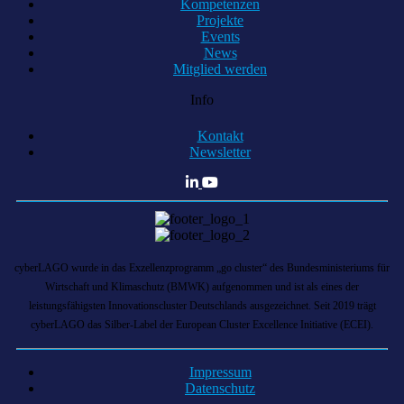
Kompetenzen
Projekte
Events
News
Mitglied werden
Info
Kontakt
Newsletter
cyberLAGO wurde in das Exzellenzprogramm „go cluster“ des Bundesministeriums für
Wirtschaft und Klimaschutz (BMWK) aufgenommen und ist als eines der
leistungsfähigsten Innovationscluster Deutschlands ausgezeichnet. Seit 2019 trägt
cyberLAGO das Silber-Label der European Cluster Excellence Initiative (ECEI).
Impressum
Datenschutz