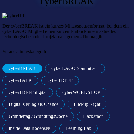
"cyberBREAK"
Der cyberBREAK ist ein kurzes Mittagspausenformat, bei dem ein
cyberLAGO-Mitglied einen kurzen Einblick in ein aktuelles
technologisches oder Projektmanagement-Thema gibt.
Veranstaltungskategorien:
cyberBREAK
cyberLAGO Stammtisch
cyberTALK
cyberTREFF
cyberTREFF digital
cyberWORKSHOP
Digitalisierung als Chance
Fuckup Night
Gründertag / Gründungswoche
Hackathon
Inside Data Bodensee
Learning Lab