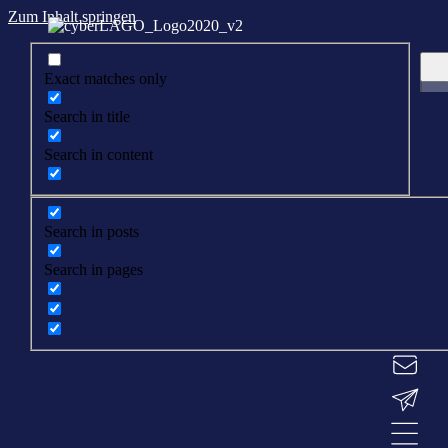
Zum Inhalt springen
Exact matches only
Search in title
Search in content
Search in posts
Search in pages