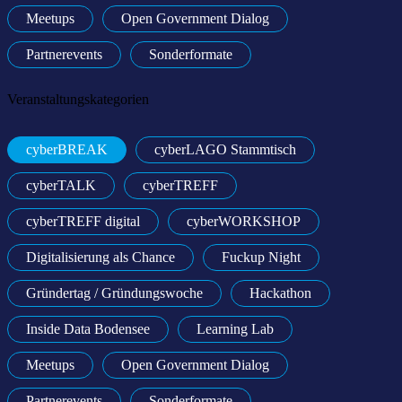
Meetups
Open Government Dialog
Partnerevents
Sonderformate
Veranstaltungskategorien
cyberBREAK
cyberLAGO Stammtisch
cyberTALK
cyberTREFF
cyberTREFF digital
cyberWORKSHOP
Digitalisierung als Chance
Fuckup Night
Gründertag / Gründungswoche
Hackathon
Inside Data Bodensee
Learning Lab
Meetups
Open Government Dialog
Partnerevents
Sonderformate