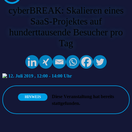
cyberBREAK: Skalieren eines
SaaS-Projektes auf
hunderttausende Besucher pro
Tag
12. Juli 2019 , 12:00
-
14:00
Diese Veranstaltung hat bereits
HINWEIS
stattgefunden.