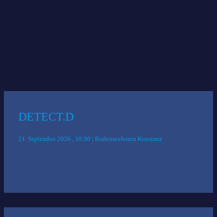
kostenlos
beschränkten Teilnehmerzahl erforderlich.
Das könnte Sie auch interessieren:
DETECT.D
21. September 2026 , 10:00 | Bodenseeforum Konstanz