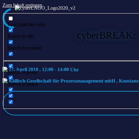
Zum Inhalt springen
Exact matches only
cyberBREAK: „P
Search in title
Search in content
27. April 2018 , 12:00
-
14:00
Search in posts
Köllisch Gesellschaft für Prozessmanagement mbH
,
Konstan
Search in pages