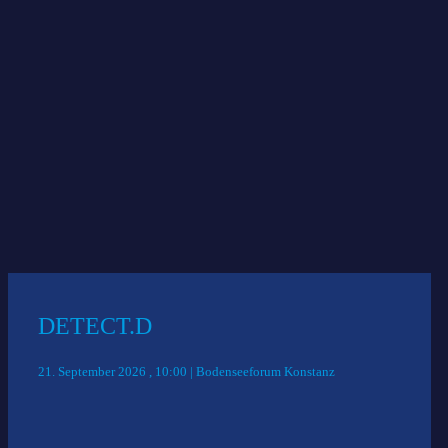
wirsindhanderwerk gmbh
kostenlos
Anmeldung
Das könnte Sie auch interessieren:
DETECT.D
21. September 2026 , 10:00 | Bodenseeforum Konstanz