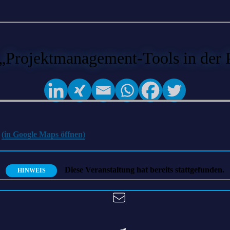
rojektmanagement-Tools in der Pra
z
(in Google Maps öffnen)
Diese Veranstaltung hat bereits stattgefunden.
HINWEIS