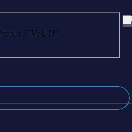
xis // Vol. II“