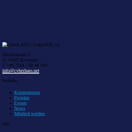
Über I
Bücklestraße 3
D-78467 Konstanz
T +49 7531 - 58 48 190
info@cyberlago.net
Website
Kompetenzen
Projekte
Events
News
Mitglied werden
Info