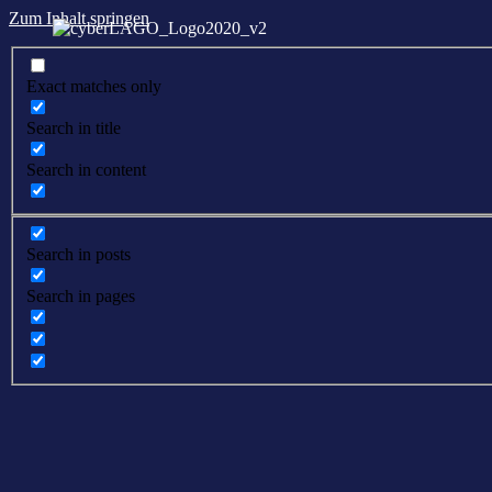
Zum Inhalt springen
Exact matches only
Search in title
Search in content
Search in posts
Search in pages