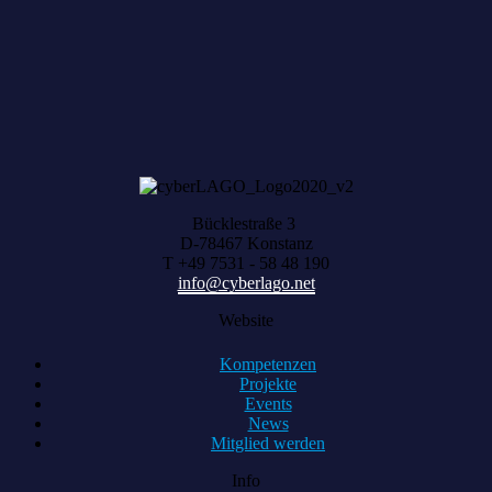
HARVEST zählt, was zusammenwächst
Bücklestraße 3
D-78467 Konstanz
T +49 7531 - 58 48 190
info@cyberlago.net
Website
Kompetenzen
Projekte
Events
News
Mitglied werden
Info