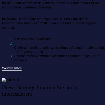
für den Klimaschutz sowie klimafreundliches Handeln vor Ort und
im Landkreis Konstanz zu setzen.
Insgesamt ist der Klimaschutzpreis mit 10.000 Euro dotiert.
Bewerbungen sind bis zum
30. Juni 2023
und in drei Kategorien
möglich:
Privatpersonen/Haushalte
Kindergärten/Schulen/Organisationen/Vereine/Initiativen/Kin
und Jugendgruppen
Unternehmen/Kommunen/öffentliche Einrichtungen (ohne
Preisgeld)
Weitere Infos
Diese Beiträge könnten Sie auch
interessieren: