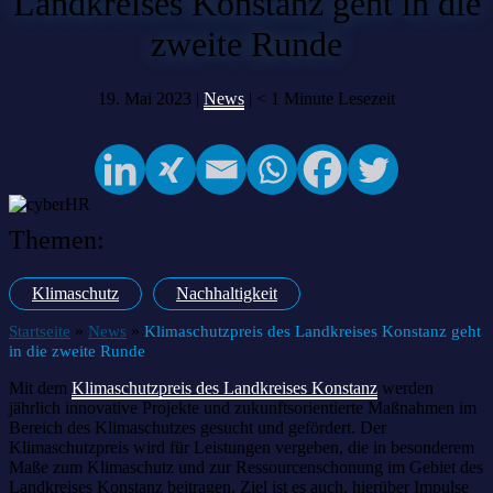
Landkreises Konstanz geht in die
zweite Runde
19. Mai 2023 |
News
|
< 1
Minute Lesezeit
Themen:
Klimaschutz
Nachhaltigkeit
»
»
Startseite
News
Klimaschutzpreis des Landkreises Konstanz geht
in die zweite Runde
Mit dem
Klimaschutzpreis des Landkreises Konstanz
werden
jährlich innovative Projekte und zukunftsorientierte Maßnahmen im
Bereich des Klimaschutzes gesucht und gefördert. Der
Klimaschutzpreis wird für Leistungen vergeben, die in besonderem
Maße zum Klimaschutz und zur Ressourcenschonung im Gebiet des
Landkreises Konstanz beitragen. Ziel ist es auch, hierüber Impulse