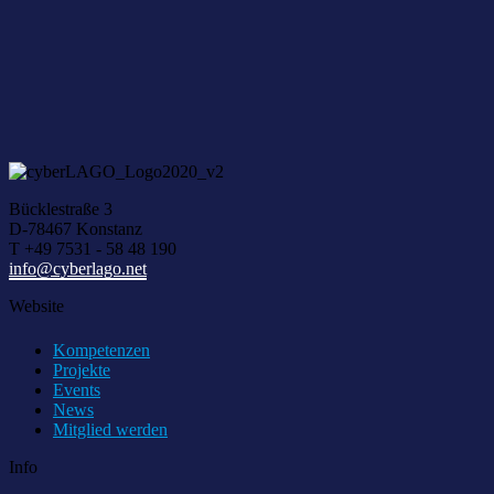
Über I
Bücklestraße 3
D-78467 Konstanz
T +49 7531 - 58 48 190
info@cyberlago.net
Website
Kompetenzen
Projekte
Events
News
Mitglied werden
Info