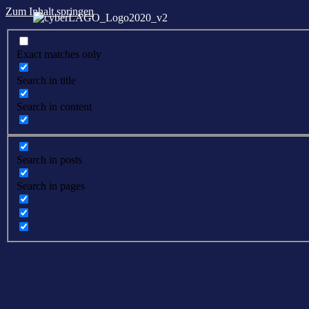
Zum Inhalt springen
Exact matches only
Search in title
Search in content
Search in posts
Search in pages