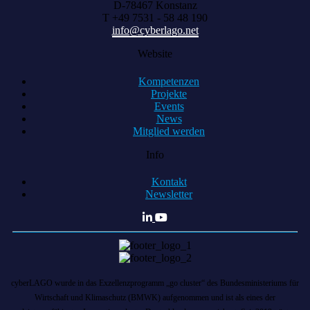
D-78467 Konstanz
T +49 7531 - 58 48 190
info@cyberlago.net
Website
Kompetenzen
Projekte
Events
News
Mitglied werden
Info
Kontakt
Newsletter
cyberLAGO wurde in das Exzellenzprogramm „go cluster“ des Bundesministeriums für
Wirtschaft und Klimaschutz (BMWK) aufgenommen und ist als eines der