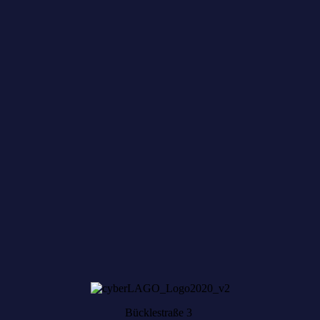
Willkommen im Netzwerk: kask.bio
Zum achten Mal geerntet: Beim HACK AND
HARVEST zählt, was zusammenwächst
Bücklestraße 3