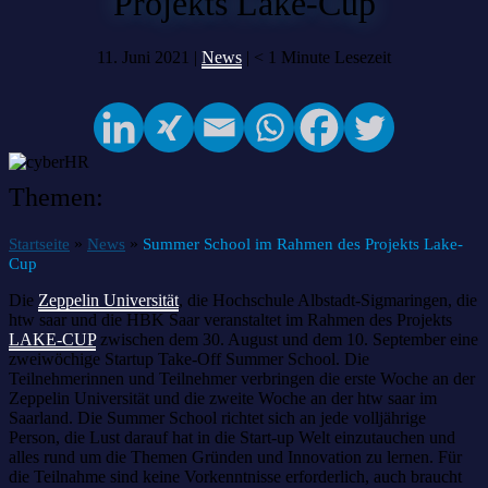
Projekts Lake-Cup
11. Juni 2021 |
News
|
< 1
Minute Lesezeit
Themen:
»
»
Startseite
News
Summer School im Rahmen des Projekts Lake-
Cup
Die
Zeppelin Universität
, die Hochschule Albstadt-Sigmaringen, die
htw saar und die HBK Saar veranstaltet im Rahmen des Projekts
LAKE-CUP
zwischen dem 30. August und dem 10. September eine
zweiwöchige Startup Take-Off Summer School. Die
Teilnehmerinnen und Teilnehmer verbringen die erste Woche an der
Zeppelin Universität und die zweite Woche an der htw saar im
Saarland. Die Summer School richtet sich an jede volljährige
Person, die Lust darauf hat in die Start-up Welt einzutauchen und
alles rund um die Themen Gründen und Innovation zu lernen. Für
die Teilnahme sind keine Vorkenntnisse erforderlich, auch braucht