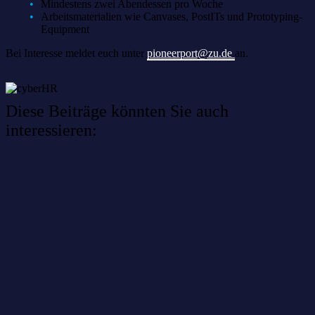
Mindestens zwei Abendessen pro Woche
Arbeitsmaterialien wie Canvases, PostITs und Prototyping-
Equipment
Bei Interesse meldet euch unter
pioneerport@zu.de
an.
Diese Beiträge könnten Sie auch
interessieren:
Willkommen im Netzwerk: sinustek