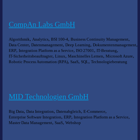
CompAn Labs GmbH
,
,
,
,
Algorithmik
Analytics
BSI 100-4
Business Continuity Management
,
,
,
,
Data Center
Datenmanagement
Deep Learning
Dokumentenmanagement
,
,
,
,
ERP
Integration Platform as a Service
ISO 27001
IT-Beratung
,
,
,
,
IT-Sicherheitsbeauftragter
Linux
Maschinelles Lernen
Microsoft Azure
,
,
,
Robotic Process Automation (RPA)
SaaS
SQL
Technologieberatung
MID Technologien GmbH
,
,
,
,
Big Data
Data Integration
Datenabgleich
E-Commerce
,
,
,
Enterprise Software Integration
ERP
Integration Platform as a Service
,
,
Master Data Management
SaaS
Webshop