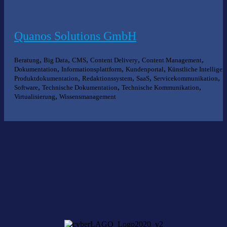
Quanos Solutions GmbH
,
,
,
,
,
Beratung
Big Data
CMS
Content Delivery
Content Management
,
,
,
Dokumentation
Informationsplattform
Kundenportal
Künstliche Intelligen
,
,
,
,
Produktdokumentation
Redaktionssystem
SaaS
Servicekommunikation
,
,
,
Software
Technische Dokumentation
Technische Kommunikation
,
Virtualisierung
Wissensmanagement
Nichts gefunden?
Wir helfen Ihnen bei der Suche nach dem richtigen Experten gerne
weiter.
KOMPETENZ ANFRAGEN