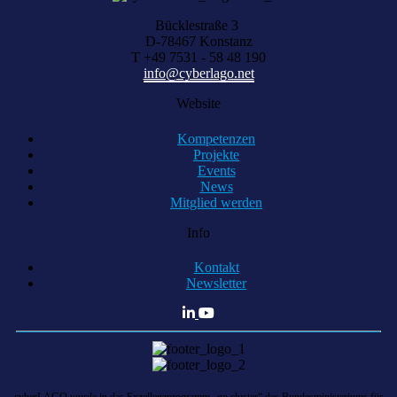
Bücklestraße 3
D-78467 Konstanz
T +49 7531 - 58 48 190
info@cyberlago.net
Website
Kompetenzen
Projekte
Events
News
Mitglied werden
Info
Kontakt
Newsletter
cyberLAGO wurde in das Exzellenzprogramm „go cluster“ des Bundesministeriums für