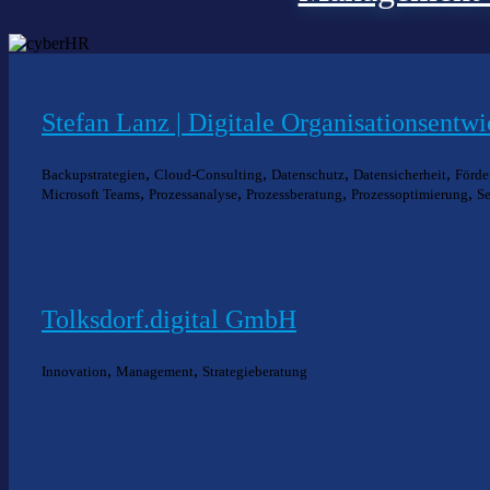
Stefan Lanz | Digitale Organisationsentw
,
,
,
,
Backupstrategien
Cloud-Consulting
Datenschutz
Datensicherheit
Förde
,
,
,
,
Microsoft Teams
Prozessanalyse
Prozessberatung
Prozessoptimierung
Se
Tolksdorf.digital GmbH
,
,
Innovation
Management
Strategieberatung