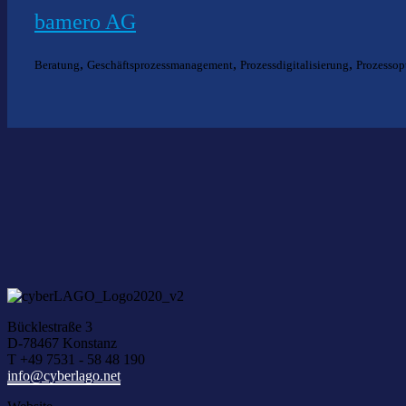
bamero AG
,
,
,
Beratung
Geschäftsprozessmanagement
Prozessdigitalisierung
Prozessop
Nich
Wir he
Bücklestraße 3
D-78467 Konstanz
T +49 7531 - 58 48 190
info@cyberlago.net