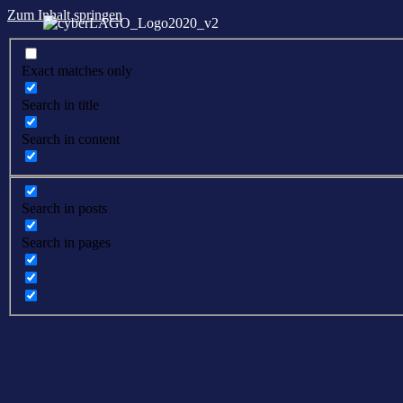
Zum Inhalt springen
Exact matches only
Search in title
Search in content
Search in posts
Search in pages