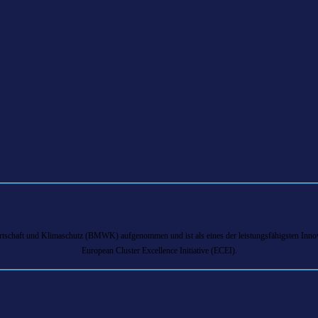
chaft und Klimaschutz (BMWK) aufgenommen und ist als eines der leistungsfähigsten Innova
European Cluster Excellence Initiative (ECEI).