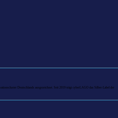
tionscluster Deutschlands ausgezeichnet. Seit 2019 trägt cyberLAGO das Silber-Label der