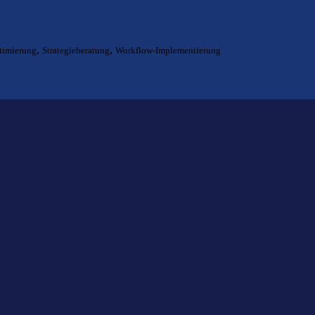
,
,
timierung
Strategieberatung
Workflow-Implementierung
ts gefunden?
lfen Ihnen bei der Suche nach dem richtigen Experten gerne weiter.
KOMPETENZ ANFRAGEN