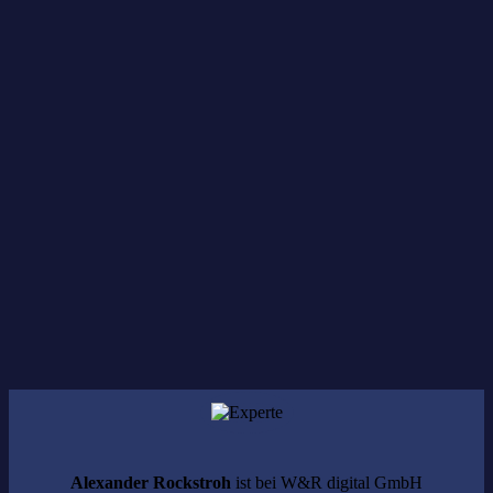
Anwendungsfall Predictive Maintenance
Notwendige Schritte für messbare Ergebnisse und
Erfahrungen bei der Umsetzung
Technische Perspektive
Large Language Models und optimierte Produktions
Maintenance
Infos zur Location
Hier
Alexander Rockstroh
ist bei W&R digital GmbH