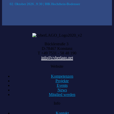
02. Oktober 2026 , 9:30 | IHK Hochrhein-Bodensee
Bücklestraße 3
D-78467 Konstanz
T +49 7531 - 58 48 190
info@cyberlago.net
Website
Kompetenzen
Projekte
Events
News
Mitglied werden
Info
Kontakt