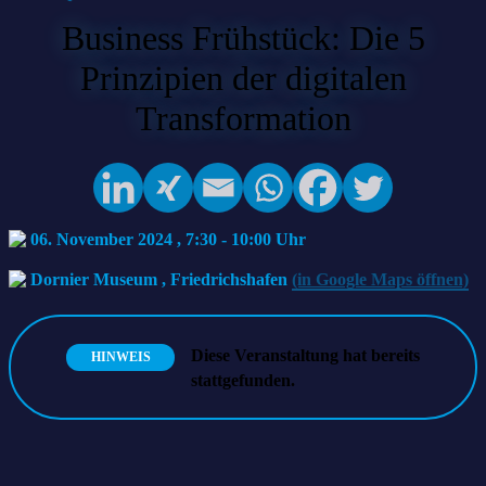
Business Frühstück: Die 5
Prinzipien der digitalen
Transformation
06. November 2024 , 7:30
-
10:00
Dornier Museum
,
Friedrichshafen
(in Google Maps öffnen)
Diese Veranstaltung hat bereits
HINWEIS
stattgefunden.