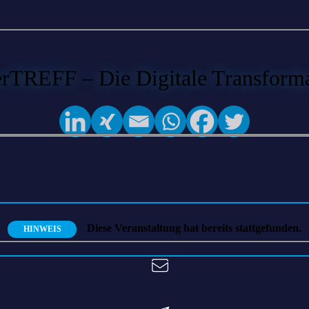
rTREFF – Die Digitale Transform
Diese Veranstaltung hat bereits stattgefunden.
HINWEIS