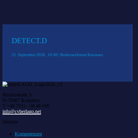
Das könnte Sie auch interessieren:
DETECT.D
21. September 2026 , 10:00 | Bodenseeforum Konstanz
Bücklestraße 3
D-78467 Konstanz
T +49 7531 - 58 48 190
info@cyberlago.net
Website
Kompetenzen