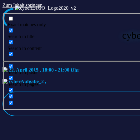
Zum Inhalt springen
Exact matches only
cybe
Search in title
Search in content
22. April 2015 , 18:00
-
21:00
Search in posts
cyberAufgabe_2
,
Search in pages