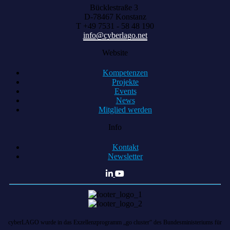
Bücklestraße 3
D-78467 Konstanz
T +49 7531 - 58 48 190
info@cyberlago.net
Website
Kompetenzen
Projekte
Events
News
Mitglied werden
Info
Kontakt
Newsletter
cyberLAGO wurde in das Exzellenzprogramm „go cluster“ des Bundesministeriums für