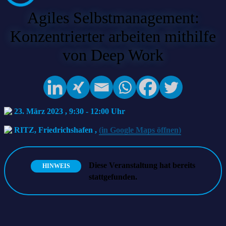
Agiles Selbstmanagement:
Konzentrierter arbeiten mithilfe
von Deep Work
23. März 2023 , 9:30
-
12:00
RITZ, Friedrichshafen
,
(in Google Maps öffnen)
Diese Veranstaltung hat bereits
HINWEIS
stattgefunden.