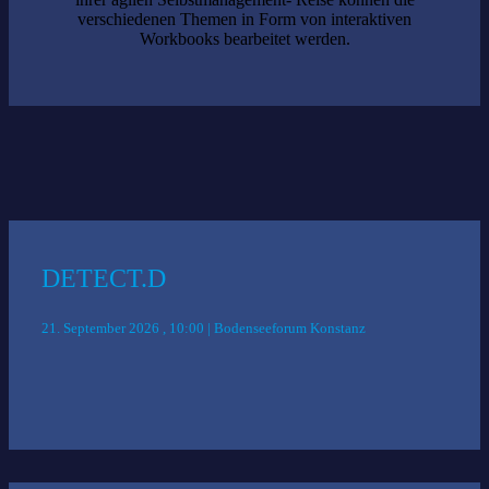
verschiedenen Themen in Form von interaktiven
Workbooks bearbeitet werden.
Das könnte Sie auch interessieren:
DETECT.D
21. September 2026 , 10:00 | Bodenseeforum Konstanz