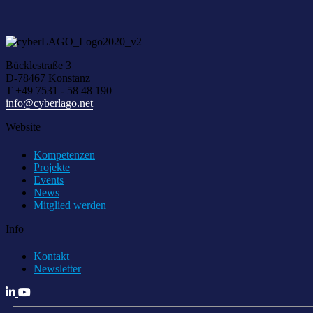
Bücklestraße 3
D-78467 Konstanz
T +49 7531 - 58 48 190
info@cyberlago.net
Website
Kompetenzen
Projekte
Events
News
Mitglied werden
Info
Kontakt
Newsletter