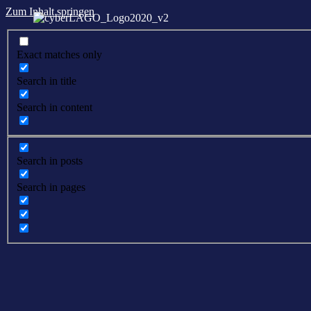
Zum Inhalt springen
Exact matches only
Search in title
Search in content
Search in posts
Search in pages