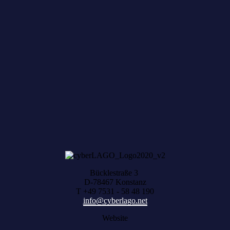
Zum achten Mal geerntet: Beim HACK AND
HARVEST zählt, was zusammenwächst
Bücklestraße 3
D-78467 Konstanz
T +49 7531 - 58 48 190
info@cyberlago.net
Website