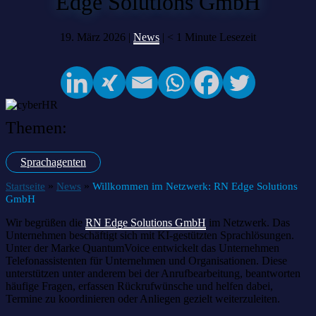
Edge Solutions GmbH
19. März 2026 |
News
|
< 1
Minute Lesezeit
Themen:
Sprachagenten
»
»
Startseite
News
Willkommen im Netzwerk: RN Edge Solutions
GmbH
Wir begrüßen die
RN Edge Solutions GmbH
im Netzwerk. Das
Unternehmen beschäftigt sich mit KI-gestützten Sprachlösungen.
Unter der Marke QuantumVoice entwickelt das Unternehmen
Telefonassistenten für Unternehmen und Organisationen. Diese
unterstützen unter anderem bei der Anrufbearbeitung, beantworten
häufige Fragen, erfassen Rückrufwünsche und helfen dabei,
Termine zu koordinieren oder Anliegen gezielt weiterzuleiten.