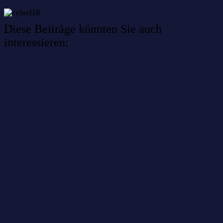
Diese Beiträge könnten Sie auch
interessieren:
Willkommen im Netzwerk: sinustek
Willkommen im Netzwerk: kask.bio