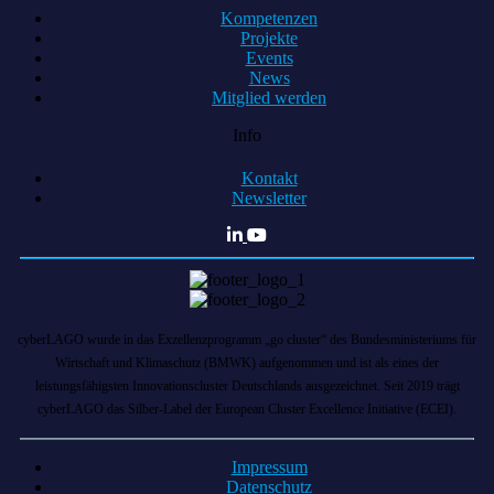
Kompetenzen
Projekte
Events
News
Mitglied werden
Info
Kontakt
Newsletter
cyberLAGO wurde in das Exzellenzprogramm „go cluster“ des Bundesministeriums für
Wirtschaft und Klimaschutz (BMWK) aufgenommen und ist als eines der
leistungsfähigsten Innovationscluster Deutschlands ausgezeichnet. Seit 2019 trägt
cyberLAGO das Silber-Label der European Cluster Excellence Initiative (ECEI).
Impressum
Datenschutz