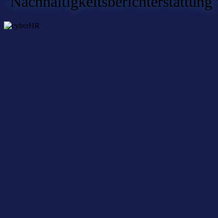
"Nachhaltigkeitsberichterstattung
Nachhaltigkeitsberichterstattung –
Herausfordernd, aber machbar
29. Oktober 2024
Nichts mehr verpassen – mit dem
cyberLAGO-Newsletter
Unser kostenloser Newsletter bietet aktuelle News und
Veranstaltungstermine rund um das Netzwerk cyberLAGO und die
Digitalwirtschaft in der gesamten Bodenseeregion.