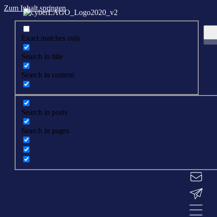
Zum Inhalt springen
Exact matches only
Search in title
Search in content
Search in posts
Search in pages