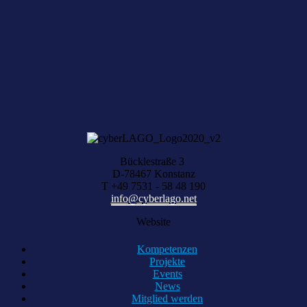
NEWSLETTER ABONNIEREN
Sie haben aktuelle Digital-News?
Über Ihre Vorschläge freuen wir uns, schreiben Sie uns einfach eine
Nachricht.
KONTAKT AUFNEHMEN
Bücklestraße 3
D-78467 Konstanz
T +49 7531 - 58 48 190
info@cyberlago.net
Website
Kompetenzen
Projekte
Events
News
Mitglied werden