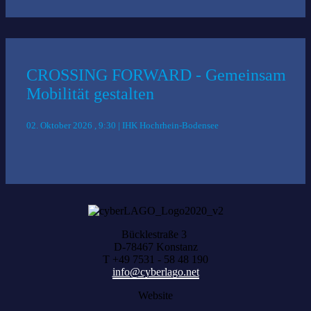
CROSSING FORWARD - Gemeinsam
Mobilität gestalten
02. Oktober 2026 , 9:30 | IHK Hochrhein-Bodensee
Bücklestraße 3
D-78467 Konstanz
T +49 7531 - 58 48 190
info@cyberlago.net
Website