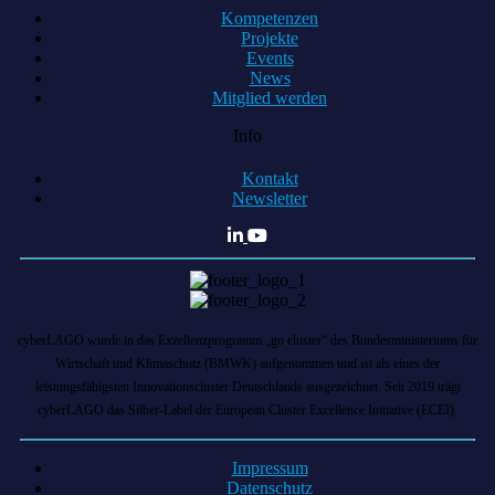
Kompetenzen
Projekte
Events
News
Mitglied werden
Info
Kontakt
Newsletter
cyberLAGO wurde in das Exzellenzprogramm „go cluster“ des Bundesministeriums für
Wirtschaft und Klimaschutz (BMWK) aufgenommen und ist als eines der
leistungsfähigsten Innovationscluster Deutschlands ausgezeichnet. Seit 2019 trägt
cyberLAGO das Silber-Label der European Cluster Excellence Initiative (ECEI).
Impressum
Datenschutz