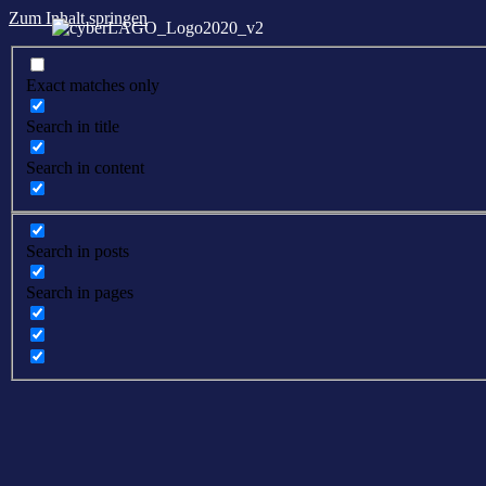
Zum Inhalt springen
Exact matches only
Search in title
Search in content
Search in posts
Search in pages