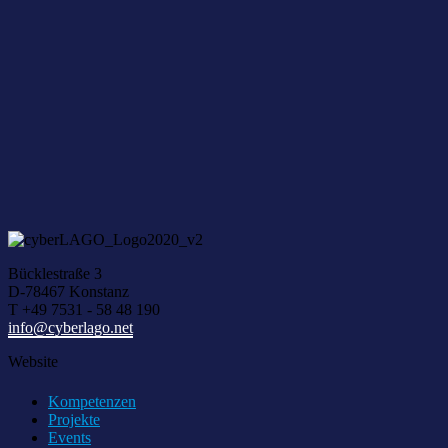
Unser kostenloser Newsletter bietet aktuelle News und Veranstaltu
NEWSLETTER ABONNIEREN
Sie h
Über I
Bücklestraße 3
D-78467 Konstanz
T +49 7531 - 58 48 190
info@cyberlago.net
Website
Kompetenzen
Projekte
Events