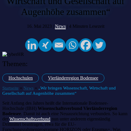
Wirtschaft und Gesellschaft auf
Augenhöhe zusammen“
16. Mai 2023 |
News
|
4
Minuten Lesezeit
Themen:
Hochschulen
Vierländerregion Bodensee
»
»
Startseite
News
„Wir bringen Wissenschaft, Wirtschaft und
Gesellschaft auf Augenhöhe zusammen“
Seit Anfang des Jahres heißt die Internationale Bodensee-
Hochschule (IBH)
Wissenschaftsverbund
Vierländerregion
Bodensee
. Damit ist auch eine Neuausrichtung verbunden. So kann
der
Wissenschaftsverbund
nun unter anderem eigenständig
Drittmittel beantragen, etwa für die EU-
Forschungsrahmenprogramme HORIZON oder Erasmus+. Was