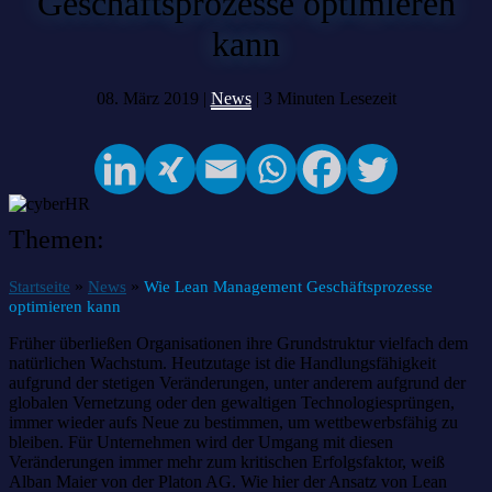
Geschäftsprozesse optimieren
kann
08. März 2019 |
News
|
3
Minuten Lesezeit
Themen:
»
»
Startseite
News
Wie Lean Management Geschäftsprozesse
optimieren kann
Früher überließen Organisationen ihre Grundstruktur vielfach dem
natürlichen Wachstum. Heutzutage ist die Handlungsfähigkeit
aufgrund der stetigen Veränderungen, unter anderem aufgrund der
globalen Vernetzung oder den gewaltigen Technologiesprüngen,
immer wieder aufs Neue zu bestimmen, um wettbewerbsfähig zu
bleiben. Für Unternehmen wird der Umgang mit diesen
Veränderungen immer mehr zum kritischen Erfolgsfaktor, weiß
Alban Maier von der Platon AG. Wie hier der Ansatz von Lean