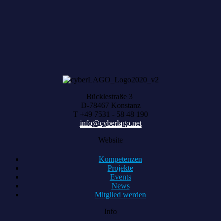
HARVEST zählt, was zusammenwächst
Bücklestraße 3
D-78467 Konstanz
T +49 7531 - 58 48 190
info@cyberlago.net
Website
Kompetenzen
Projekte
Events
News
Mitglied werden
Info