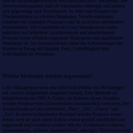
falsche Technologie/Prozesse und Ausschuss bzw. Nacharbeit. Die
Verschwendungsarten sind oft voneinander abhängig und können
sich gegenseitig stark beeinflussen. So führt zum Beispiel eine
Überproduktion zu erhöhten Beständen. Verschwendungen
entstehen bei instabilen Prozessen oder in asynchron arbeitenden
Prozessketten. Die Grundsätze des Lean Managements zielen
außerdem auf fehlerfreie, synchronisierte und standardisierte
Prozesse sowie effizient eingesetzte Ressourcen und qualifizierte
Mitarbeiter ab. Ins Zentrum rücken dabei die Anforderungen des
Kunden in Bezug auf Qualität, Preis, Lieferfähigkeit und
Individualität des Produktes.
Welche Methoden werden angewendet?
Lean Management weist eine sehr breite Palette von Werkzeugen
auf, welche zielgerichtet eingesetzt werden. Eine Methode ist
beispielsweise der PDCA-Zyklus, im Rahmen dieses Ansatzes
werden Prozesse eines Unternehmens kontinuierlich verbessert. Der
Ansatz beruht auf den Aktivitäten „Plan“, „Do“, „Check“ und
„Act“; in einem fortlaufenden Kreislauf werden Prozesse immer
besser, weil sie nach einem Zyklus erneut geprüft, modifiziert und
angewandt und verankert werden. Mit der 5S-Methode (sortieren,
systematisieren, säubern, standardisieren, ständiges Verbessern) wird