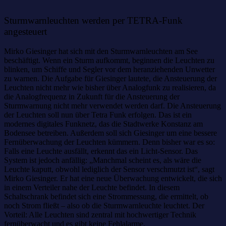
Sturmwarnleuchten werden per TETRA-Funk
angesteuert
Mirko Giesinger hat sich mit den Sturmwarnleuchten am See
beschäftigt. Wenn ein Sturm aufkommt, beginnen die Leuchten zu
blinken, um Schiffe und Segler vor dem heranziehenden Unwetter
zu warnen. Die Aufgabe für Giesinger lautete, die Ansteuerung der
Leuchten nicht mehr wie bisher über Analogfunk zu realisieren, da
die Analogfrequenz in Zukunft für die Ansteuerung der
Sturmwarnung nicht mehr verwendet werden darf. Die Ansteuerung
der Leuchten soll nun über Tetra Funk erfolgen. Das ist ein
modernes digitales Funknetz, das die Stadtwerke Konstanz am
Bodensee betreiben. Außerdem soll sich Giesinger um eine bessere
Fernüberwachung der Leuchten kümmern. Denn bisher war es so:
Falls eine Leuchte ausfällt, erkennt das ein Licht-Sensor. Das
System ist jedoch anfällig: „Manchmal scheint es, als wäre die
Leuchte kaputt, obwohl lediglich der Sensor verschmutzt ist“, sagt
Mirko Giesinger. Er hat eine neue Überwachung entwickelt, die sich
in einem Verteiler nahe der Leuchte befindet. In diesem
Schaltschrank befindet sich eine Strommessung, die ermittelt, ob
noch Strom fließt – also ob die Sturmwarnleuchte leuchtet. Der
Vorteil: Alle Leuchten sind zentral mit hochwertiger Technik
fernüberwacht und es gibt keine Fehlalarme.