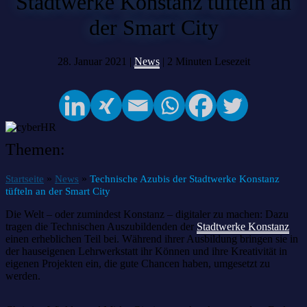
Stadtwerke Konstanz tüfteln an
der Smart City
28. Januar 2021 |
News
|
2
Minuten Lesezeit
Themen:
»
»
Startseite
News
Technische Azubis der Stadtwerke Konstanz
tüfteln an der Smart City
Die Welt – oder zumindest Konstanz – digitaler zu machen: Dazu
tragen die Technischen Auszubildenden der
Stadtwerke Konstanz
einen erheblichen Teil bei. Während ihrer Ausbildung bringen sie in
der hauseigenen Lehrwerkstatt ihr Können und ihre Kreativität in
eigenen Projekten ein, die gute Chancen haben, umgesetzt zu
werden.