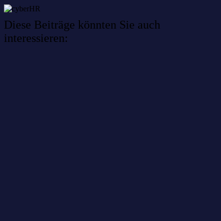
Diese Beiträge könnten Sie auch
interessieren:
Willkommen im Netzwerk: sinustek
Willkommen im Netzwerk: kask.bio