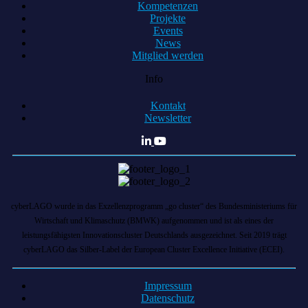
Kompetenzen
Projekte
Events
News
Mitglied werden
Info
Kontakt
Newsletter
cyberLAGO wurde in das Exzellenzprogramm „go cluster“ des Bundesministeriums für
Wirtschaft und Klimaschutz (BMWK) aufgenommen und ist als eines der
leistungsfähigsten Innovationscluster Deutschlands ausgezeichnet. Seit 2019 trägt
cyberLAGO das Silber-Label der European Cluster Excellence Initiative (ECEI).
Impressum
Datenschutz