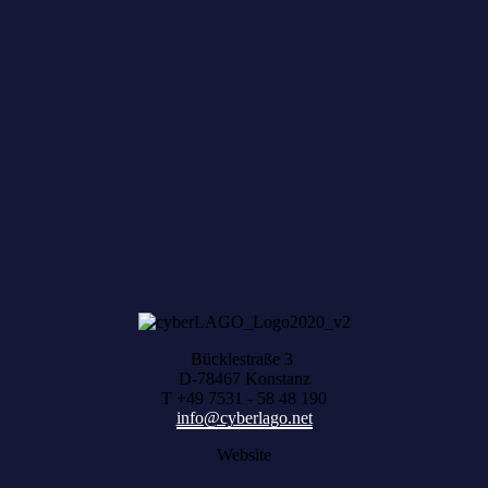
Zum achten Mal geerntet: Beim HACK AND
HARVEST zählt, was zusammenwächst
Bücklestraße 3
D-78467 Konstanz
T +49 7531 - 58 48 190
info@cyberlago.net
Website