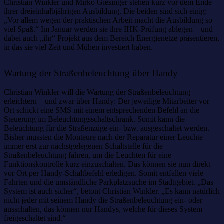
Christian Winkler und Mirko Giesinger stehen kurz vor dem Ende
ihrer dreieinhalbjährigen Ausbildung. Die beiden sind sich einig:
„Vor allem wegen der praktischen Arbeit macht die Ausbildung so
viel Spaß.“ Im Januar werden sie ihre IHK-Prüfung ablegen – und
dabei auch „ihr“ Projekt aus dem Bereich Energienetze präsentieren,
in das sie viel Zeit und Mühen investiert haben.
Wartung der Straßenbeleuchtung über Handy
Christian Winkler will die Wartung der Straßenbeleuchtung
erleichtern – und zwar über Handy: Der jeweilige Mitarbeiter vor
Ort schickt eine SMS mit einem entsprechenden Befehl an die
Steuerung im Beleuchtungsschaltschrank. Somit kann die
Beleuchtung für die Straßenzüge ein- bzw. ausgeschaltet werden.
Bisher mussten die Monteure nach der Reparatur einer Leuchte
immer erst zur nächstgelegenen Schaltstelle für die
Straßenbeleuchtung fahren, um die Leuchten für eine
Funktionskontrolle kurz einzuschalten. Das können sie nun direkt
vor Ort per Handy-Schaltbefehl erledigen. Somit entfallen viele
Fahrten und die umständliche Parkplatzsuche im Stadtgebiet. „Das
System ist auch sicher“, betont Christian Winkler. „Es kann natürlich
nicht jeder mit seinem Handy die Straßenbeleuchtung ein- oder
ausschalten, das können nur Handys, welche für dieses System
freigeschaltet sind.“