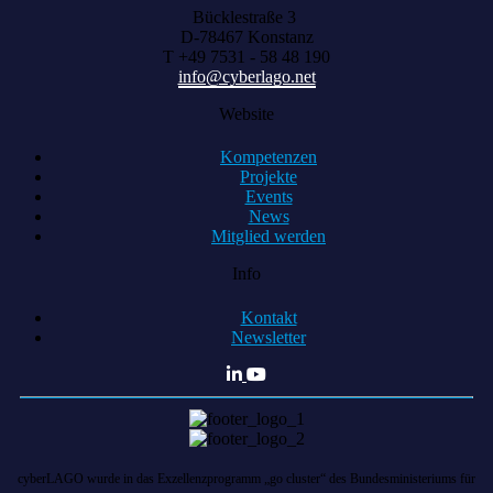
Bücklestraße 3
D-78467 Konstanz
T +49 7531 - 58 48 190
info@cyberlago.net
Website
Kompetenzen
Projekte
Events
News
Mitglied werden
Info
Kontakt
Newsletter
cyberLAGO wurde in das Exzellenzprogramm „go cluster“ des Bundesministeriums für